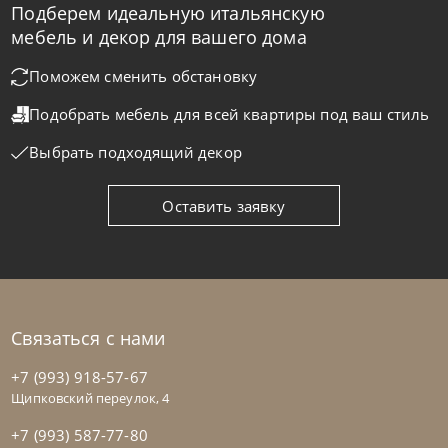
Подберем идеальную итальянскую
Bontempi
от
341 670
₽
мебель и декор для вашего дома
Стол Barone
Поможем сменить обстановку
Подобрать мебель для всей квартиры
под ваш стиль
На заказ
45-90 дн
Выбрать подходящий декор
Оставить заявку
Связаться с нами
+7 (993) 918-57-67
Щипковский переулок, 4
+7 (993) 587-77-80