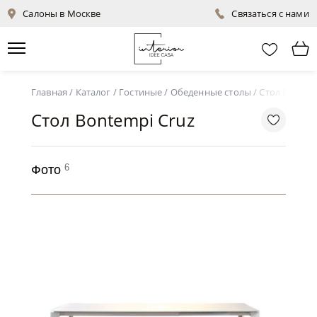
Салоны в Москве
Связаться с нами
Главная
/
Каталог
/
Гостиные
/
Обеденные столы
/
Стол Bontem
Стол Bontempi Cruz
6
Фото