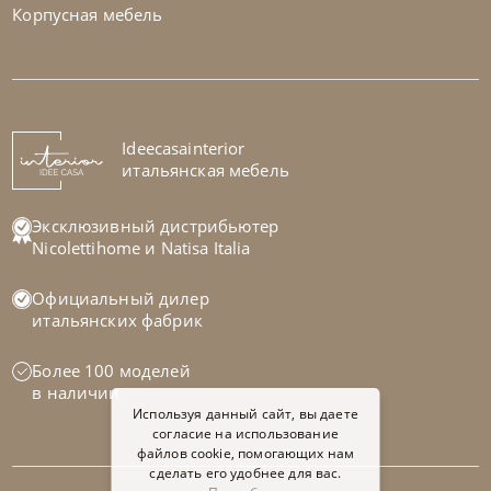
Корпусная мебель
Bontempi
от
257 460
₽
Стол Universe
На заказ
Ideecasainterior
45-90 дн
итальянская мебель
Эксклюзивный дистрибьютер
Nicolettihome
и
Natisa Italia
Официальный дилер
итальянских фабрик
Более 100 моделей
в наличии
Используя данный сайт, вы даете
согласие на использование
файлов cookie, помогающих нам
сделать его удобнее для вас.