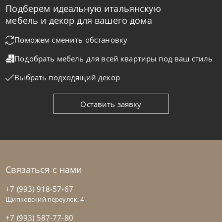
Подберем идеальную итальянскую
Natisa
по запросу
-40% до 08.31
мебель и декор для вашего дома
Стол обеденный Arturo A
Поможем сменить обстановку
Подобрать мебель для всей квартиры
под ваш стиль
На заказ
45-90 дн
Выбрать подходящий декор
Оставить заявку
Связаться с нами
+7 (993) 918-57-67
Щипковский переулок, 4
+7 (993) 587-77-80