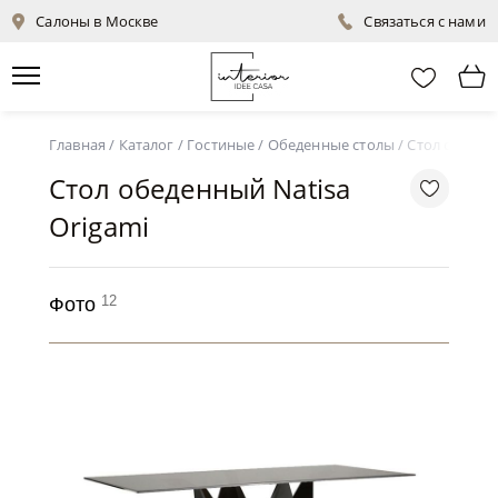
Салоны в Москве
Связаться с нами
Главная
/
Каталог
/
Гостиные
/
Обеденные столы
/
Стол обеден
Стол обеденный Natisa
Origami
12
Фото