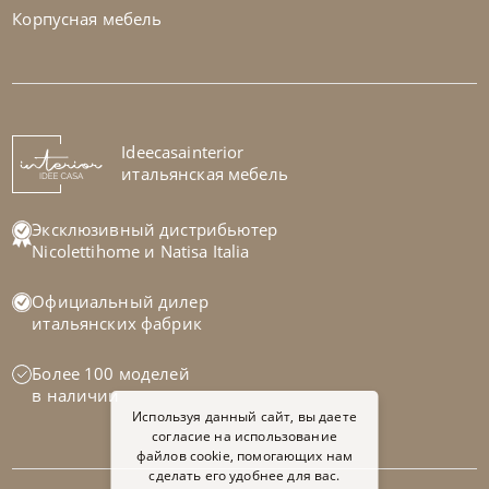
Корпусная мебель
Natisa
по запросу
-40% до 08.31
Стол обеденный Root
На заказ
Ideecasainterior
45-90 дн
итальянская мебель
Эксклюзивный дистрибьютер
Nicolettihome
и
Natisa Italia
Официальный дилер
итальянских фабрик
Более 100 моделей
в наличии
Используя данный сайт, вы даете
согласие на использование
файлов cookie, помогающих нам
сделать его удобнее для вас.