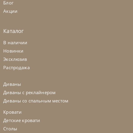
Блог
Акции
Каталог
Franco Bianchini
от
592 495
₽
В наличии
Стол обеденный Tavolo Rettangolare
Новинки
Diamante
Эксклюзив
На заказ
45-90 дн
Распродажа
Диваны
Диваны с реклайнером
Диваны со спальным местом
Кровати
Детские кровати
Столы