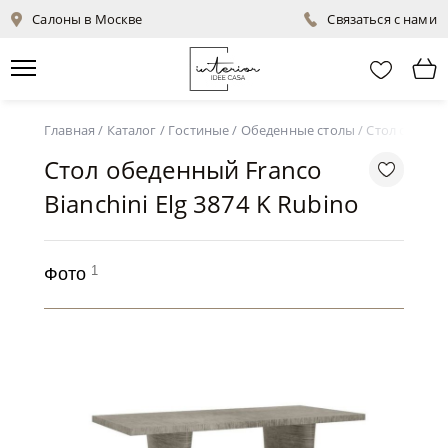
Салоны в Москве
Связаться с нами
Главная
/
Каталог
/
Гостиные
/
Обеденные столы
/
Стол обеденн
Стол обеденный Franco
Bianchini Elg 3874 K Rubino
1
Фото