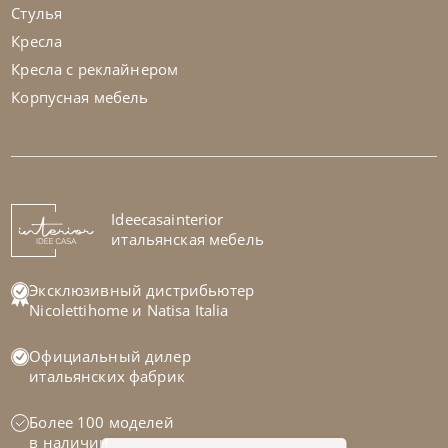
Стулья
Кресла
Кресла с реклайнером
Корпусная мебель
Franco Bianchini
от
694 257
₽
Стол обеденный Tavolo Rotondo Crystal
На заказ
Ideecasainterior
45-90 дн
итальянская мебель
Эксклюзивный дистрибьютер
Nicolettihome
и
Natisa Italia
Официальный дилер
итальянских фабрик
Более 100 моделей
в наличии