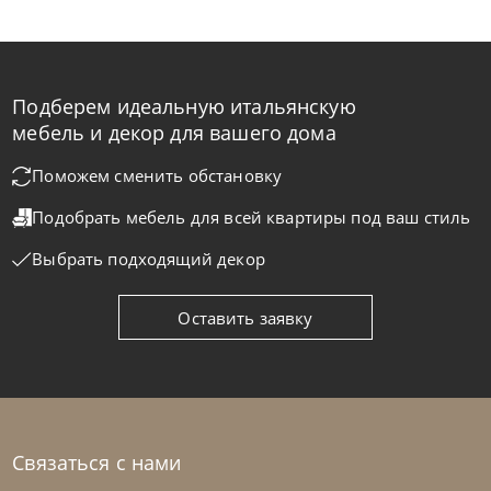
Подберем идеальную итальянскую
Franco Bianchini
от
667 706
₽
мебель и декор для вашего дома
Стол обеденный Elg 3911 K Gong
Поможем сменить обстановку
Подобрать мебель для всей квартиры
под ваш стиль
На заказ
45-90 дн
Выбрать подходящий декор
Оставить заявку
Связаться с нами