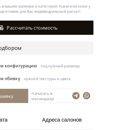
 в вашем размере и категории ткани или кожи у
одготовим для Вас
индивидуальный расчет!
Рассчитать стоимость
одбором
ём конфигурацию
под нужный разамер
ём обивку
нужной текстуры и цвета
Написать в
заявку
мессенджер
ата
Адреса салонов