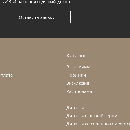
Выбрать подходящий декор
Оставить заявку
moa
по запросу
Samoa
овать Zen
Кровать Tw
а заказ
45-90 дн
На заказ
Каталог
В наличии
оплата
Новинки
Эксклюзив
Распродажа
Диваны
Диваны с реклайнером
Диваны со спальным местом