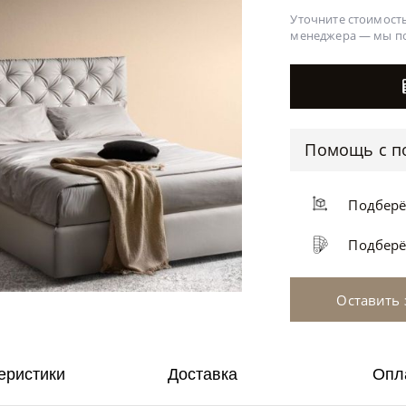
Уточните стоимость
менеджера —
мы п
Помощь с п
Подбер
Подбер
Оставить 
еристики
Доставка
Опл