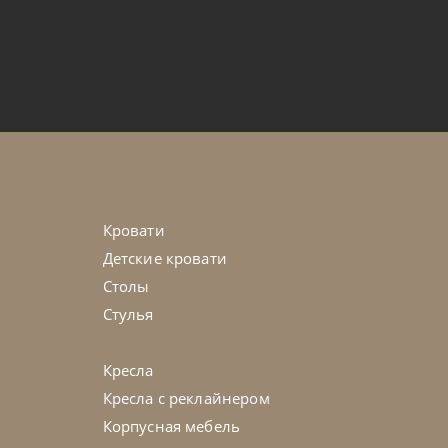
по запросу
ice Centrale Sagomato
45-90 дн
Кровати
Детские кровати
Столы
Стулья
Кресла
Кресла с реклайнером
Корпусная мебель