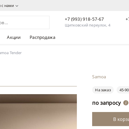
я с нами
+7 (993) 918-57-67
+
Щипковский переулок, 4
Акции
Распродажа
amoa Tender
Samoa
На заказ
45-90
по запросу
i
В корз