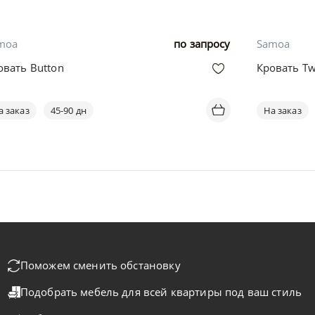
moa
по запросу
Samoa
овать Button
Кровать Tw
а заказ
45-90 дн
На заказ
Поможем сменить обстановку
Подобрать мебель для всей квартиры
под ваш стиль