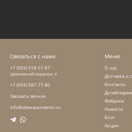
Samoa
по запросу
Sa
Кровать Light
Кр
На заказ
45-90 дн
Н
Связаться с нами
Меню
+7 (993) 918-57-67
О нас
Щипковский переулок, 4
Доставка и 
Контакты
+7 (993) 587-77-80
Дизайнерам
Заказать звонок
Фабрики
info@ideecasainterior.ru
Новости
Блог
Акции