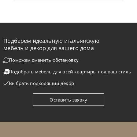
Подберем идеальную итальянскую
Noctis
от
134 400
₽
мебель и декор для вашего дома
Кровать Bob H17
Поможем сменить обстановку
Подобрать мебель для всей квартиры
под ваш стиль
На заказ
45-90 дн
Выбрать подходящий декор
Оставить заявку