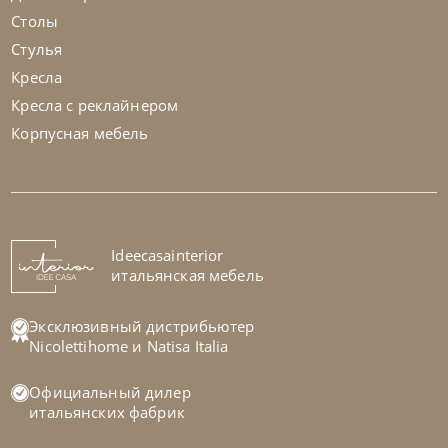
Столы
Стулья
Кресла
Кресла с реклайнером
Корпусная мебель
Noctis
от
307 200
₽
Кровать Cloe Romantic
На заказ
Ideecasainterior
45-90 дн
итальянская мебель
Эксклюзивный дистрибьютер
Nicolettihome
и
Natisa Italia
Официальный дилер
итальянских фабрик