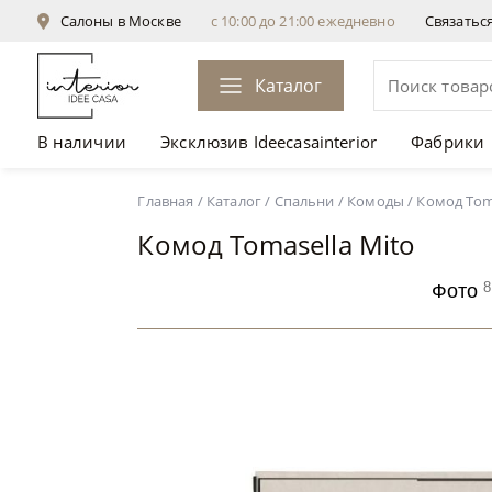
Салоны в Москве
с 10:00 до 21:00 ежедневно
Связатьс
Каталог
В наличии
Эксклюзив Ideecasainterior
Фабрики
Комод Tomasella Mito
от 121 950 ₽
Главная
/
Каталог
/
Спальни
/
Комоды
/
Комод Toma
Комод Tomasella Mito
8
Фото