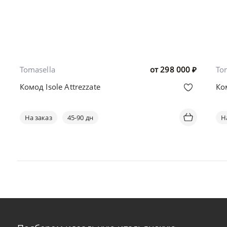
Tomasella
от
298 000
₽
To
Комод Isole Attrezzate
Ко
На заказ
45-90 дн
Н