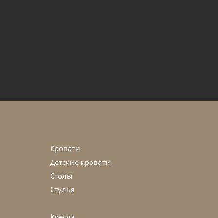
от
196 086
₽
evita
45-90 дн
Кровати
Детские кровати
Столы
Стулья
Кресла