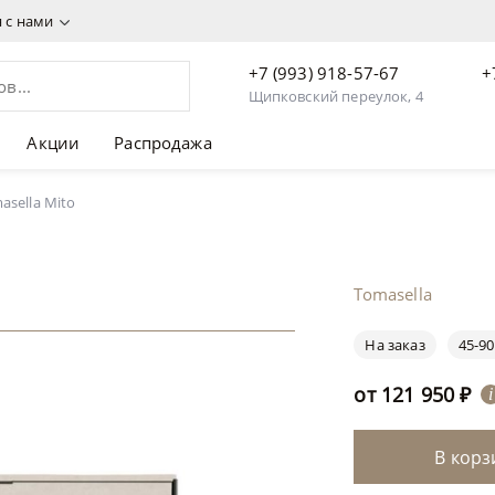
я с нами
+7 (993) 918-57-67
+
Щипковский переулок, 4
Акции
Распродажа
sella Mito
Tomasella
На заказ
45-90
от
121 950
₽
i
В корз