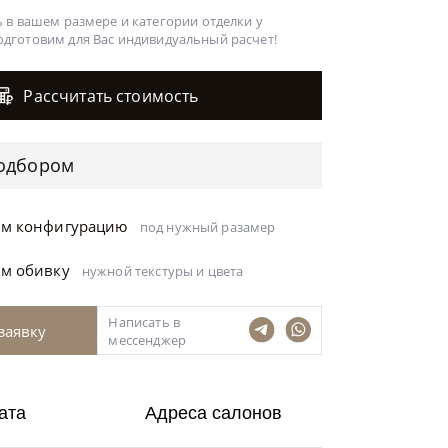
 в вашем размере и категории отделки у
одготовим для Вас
индивидуальный расчет!
Рассчитать стоимость
одбором
ём конфигурацию
под нужный разамер
ём обивку
нужной текстуры и цвета
Написать в
заявку
мессенджер
ата
Адреса салонов