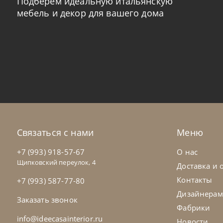
Подберем идеальную итальянскую
мебель и декор для вашего дома
Tomasella
от
224 022
₽
To
Комод Bogart
Ко
На заказ
45-90 дн
Н
Связаться с нами
Меню
+7 (993) 918-57-67
О нас
Щипковский переулок, 4
Доставка и 
Контакты
+7 (993) 587-77-80
Дизайнерам
Заказать звонок
Фабрики
info@ideecasainterior.ru
Новости