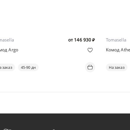
masella
от
146 930
₽
Tomasella
мод Argo
Комод Ath
а заказ
45-90 дн
На заказ