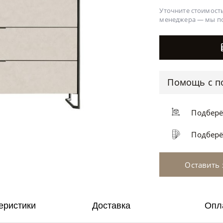
Уточните стоимость
менеджера —
мы п
Помощь с п
Подбер
Подбер
Оставить 
еристики
Доставка
Опл