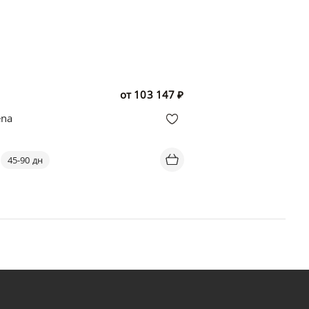
от
103 147
₽
ena
45-90 дн