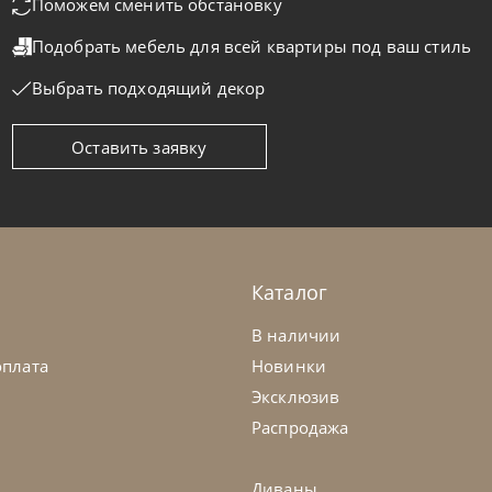
Поможем сменить обстановку
Подобрать мебель для всей квартиры
под ваш стиль
Выбрать подходящий декор
Оставить заявку
masella
от
95 357
₽
Tomasella
мод Capitol
Комод Dolc
а заказ
45-90 дн
На заказ
Каталог
В наличии
оплата
Новинки
Эксклюзив
Распродажа
Диваны