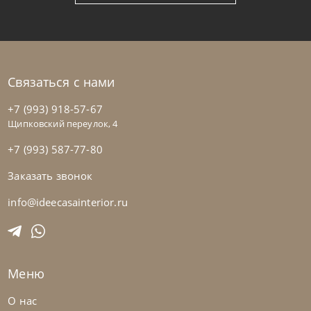
Связаться с нами
+7 (993) 918-57-67
Щипковский переулок, 4
+7 (993) 587-77-80
Заказать звонок
info@ideecasainterior.ru
Tomasella
от
103 147
₽
Комод Athena
Меню
На заказ
45-90 дн
О нас