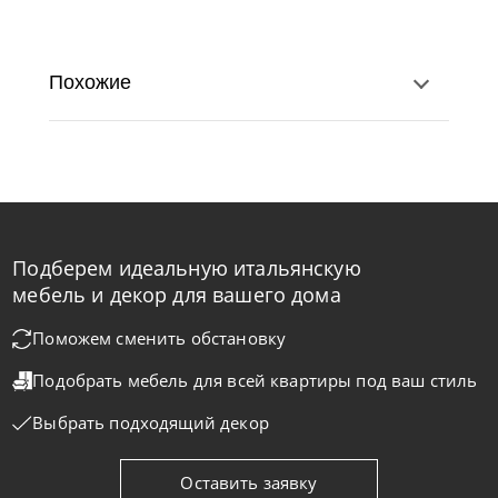
Похожие
Подберем идеальную итальянскую
мебель и декор для вашего дома
Поможем сменить обстановку
Tomasella
от
146 930
₽
Подобрать мебель для всей квартиры
под ваш стиль
Комод Argo
Выбрать подходящий декор
На заказ
45-90 дн
Оставить заявку