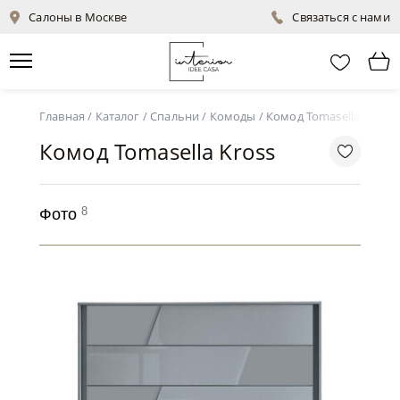
Салоны в Москве
Связаться с нами
Главная
/
Каталог
/
Спальни
/
Комоды
/
Комод Tomasella Kross
Комод Tomasella Kross
8
Фото