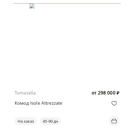
Tomasella
от
298 000
₽
Комод Isole Attrezzate
На заказ
45-90 дн