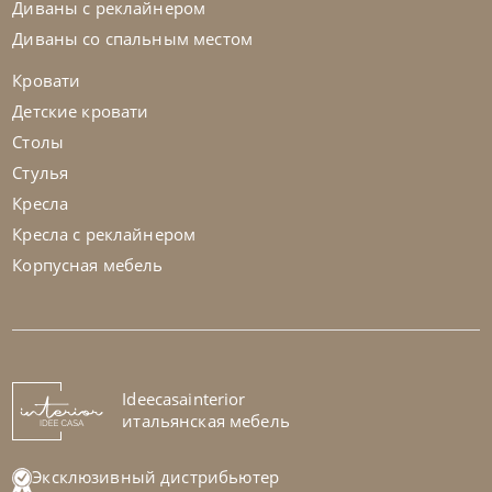
Диваны с реклайнером
Диваны со спальным местом
Кровати
Детские кровати
Столы
Стулья
Кресла
Кресла с реклайнером
Корпусная мебель
Tomasella
от
95 357
₽
Ideecasainterior
Комод Capitol
итальянская мебель
На заказ
45-90 дн
Эксклюзивный дистрибьютер