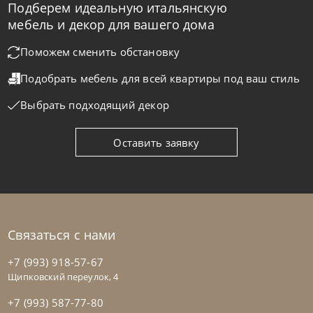
Подберем идеальную итальянскую
мебель и декор для вашего дома
Поможем сменить обстановку
Tomasella
от
146 930
₽
Подобрать мебель для всей квартиры
под ваш стиль
Комод Argo
Выбрать подходящий декор
На заказ
45-90 дн
Оставить заявку
Связаться с нами
+7 (993) 918-57-67
Щипковский переулок, 4
+7 (993) 587-77-80