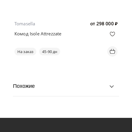
Tomasella
от
298 000
₽
Комод Isole Attrezzate
На заказ
45-90 дн
Похожие