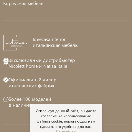
Корпусная мебель
Tomasella
от
196 086
₽
Ideecasainterior
Комод Dolcevita
итальянская мебель
На заказ
45-90 дн
Эксклюзивный дистрибьютер
Nicolettihome
и
Natisa Italia
Официальный дилер
итальянских фабрик
Более 100 моделей
в наличии
Используя данный сайт, вы даете
согласие на использование
файлов cookie, помогающих нам
сделать его удобнее для вас.
Подробнее