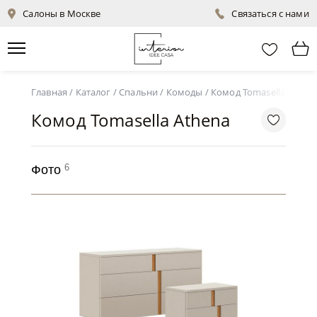
Салоны в Москве
Связаться с нами
Главная
/
Каталог
/
Спальни
/
Комоды
/
Комод Tomasella Athen
Комод Tomasella Athena
6
Фото