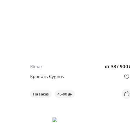
Rimar
от
387 900
Кровать Cygnus
На заказ
45-90 дн