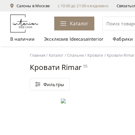
Салоны в Москве
с 10:00 до 21:00 ежедневно
Связатьс
Каталог
В наличии
Эксклюзив Ideecasainterior
Фабрики
Главная
/
Каталог
/
Спальни
/
Кровати
/
Кровати Rimar
Кровати Rimar
55
Фильтры