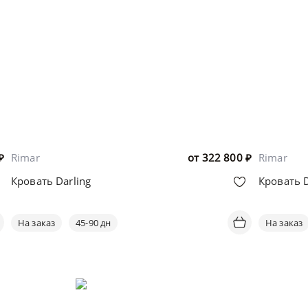
₽
Rimar
от
322 800
₽
Rimar
Кровать Darling
Кровать 
На заказ
45-90 дн
На заказ