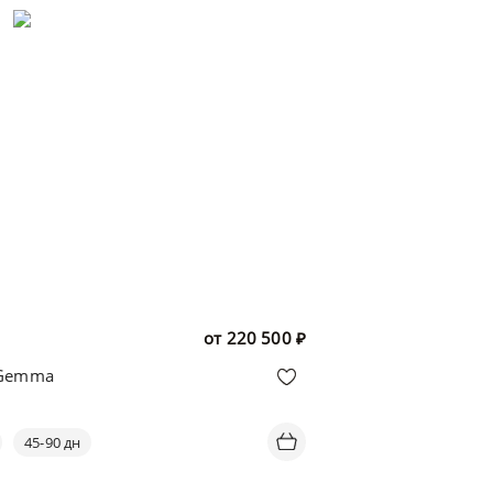
от
220 500
₽
 Gemma
45-90 дн