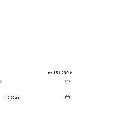
от
151 200
₽
ji
45-90 дн