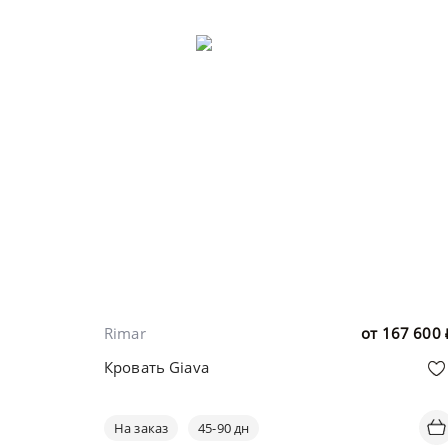
Rimar
от
167 600
Кровать Giava
На заказ
45-90 дн