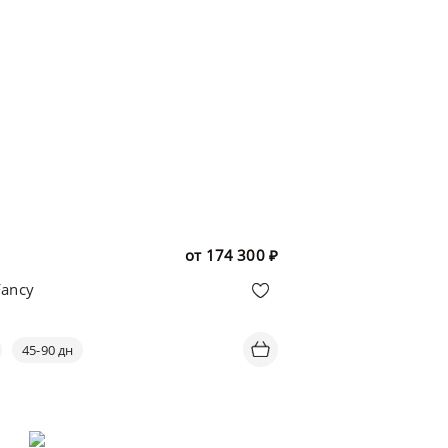
от
174 300
₽
Fancy
45-90 дн