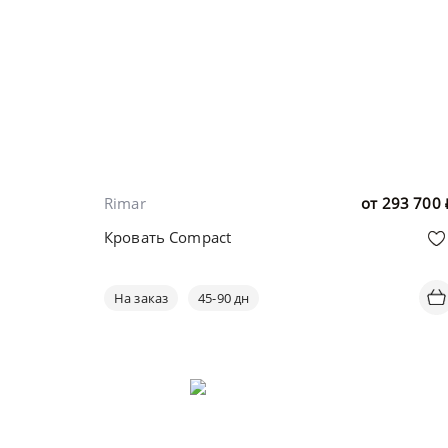
Rimar
от
293 700
Кровать Compact
На заказ
45-90 дн