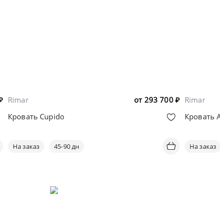
₽
Rimar
от
293 700
₽
Rimar
Кровать Cupido
Кровать A
На заказ
45-90 дн
На заказ