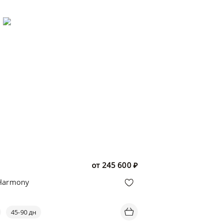
от
245 600
₽
Harmony
45-90 дн