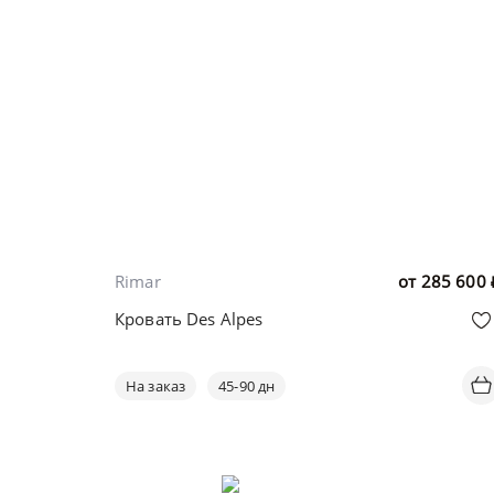
Rimar
от
285 600
Кровать Des Alpes
На заказ
45-90 дн