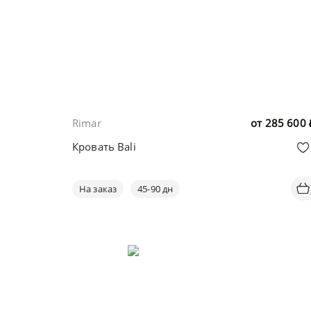
Rimar
от
285 600
Кровать Bali
На заказ
45-90 дн