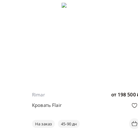
Rimar
от
198 500
Кровать Flair
На заказ
45-90 дн