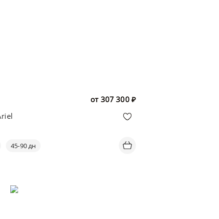
от
307 300
₽
riel
45-90 дн