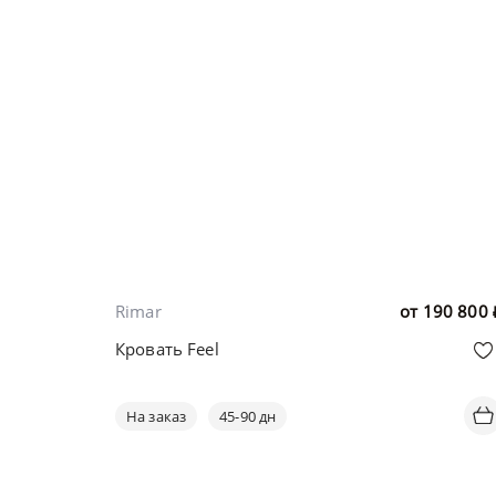
Rimar
от
190 800
Кровать Feel
На заказ
45-90 дн