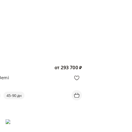
от
293 700
₽
Demì
45-90 дн