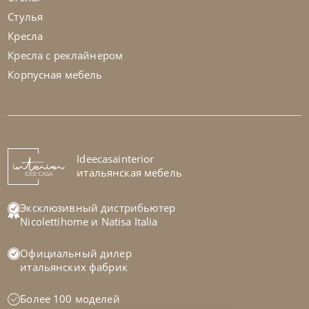
Стулья
Кресла
Кресла с реклайнером
Корпусная мебель
Rimar
от
293 700
₽
Кровать Cupido
На заказ
Ideecasainterior
45-90 дн
итальянская мебель
Эксклюзивный дистрибьютер
Nicolettihome
и
Natisa Italia
Официальный дилер
итальянских фабрик
Более 100 моделей