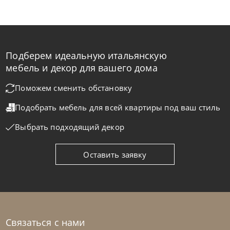
Подберем идеальную итальянскую
Rimar
от
346 400
₽
мебель и декор для вашего дома
Кровать Bloom
Поможем сменить обстановку
Подобрать мебель для всей квартиры
под ваш стиль
На заказ
45-90 дн
Выбрать подходящий декор
Оставить заявку
Связаться с нами