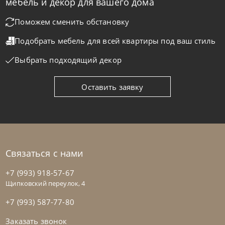
мебель и декор для вашего дома
Поможем сменить обстановку
Franco Bianchini
от
139 885
₽
Подобрать мебель для всей квартиры
под ваш стиль
Стул Cml 1901 K Niku
Выбрать подходящий декор
На заказ
45-90 дн
Оставить заявку
на выбор
на выбор
Связаться с нами
+7 (993) 918-57-67
Щипковский переулок, 4
+7 (993) 587-77-80
Заказать звонок