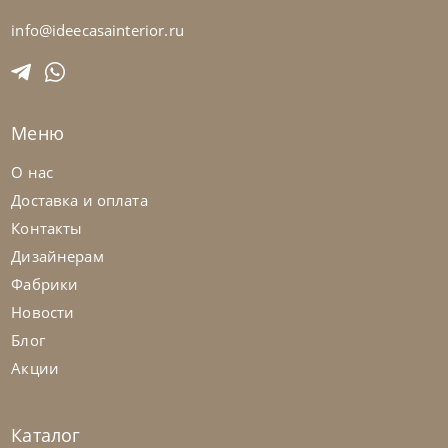
info@ideecasainterior.ru
Franco Bianchini
от
113 850
₽
Стул Cml 1921 K Privilege
Меню
На заказ
45-90 дн
О нас
Доставка и оплата
на выбор
на выбор
Контакты
Дизайнерам
Фабрики
Новости
Блог
Акции
Каталог