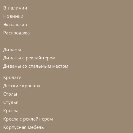
В наличии
Новинки
Franco Bianchini
от
128 210
₽
Эксклюзив
Стул Cml 1951 K Crystal
Распродажа
На заказ
45-90 дн
Диваны
Диваны с реклайнером
на выбор
на выбор
Диваны со спальным местом
Кровати
Детские кровати
Столы
Стулья
Кресла
Кресла с реклайнером
Корпусная мебель