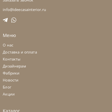
Заказать звонок
Bontempi
от
36 435
₽
Стул Nata
info@ideecasainterior.ru
На заказ
45-90 дн
Меню
на выбор
на выбор
О нас
Доставка и оплата
Контакты
Дизайнерам
Фабрики
Новости
Блог
Акции
Каталог