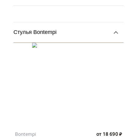
Стулья Bontempi
Bontempi
от
18 690
₽