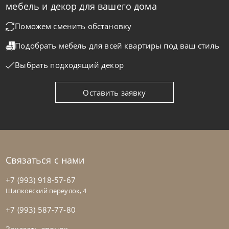
мебель и декор для вашего дома
Стул барный Net
Поможем сменить обстановку
Подобрать мебель для всей квартиры
под ваш стиль
На заказ
45-90 дн
Выбрать подходящий декор
на выбор
на выбор
Оставить заявку
Связаться с нами
+7 (993) 918-57-67
Щипковский переулок, 4
+7 (993) 587-77-80