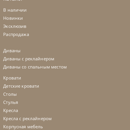
Bontempi
от
70 560
₽
В наличии
Стул Shape
Новинки
Эксклюзив
На заказ
45-90 дн
Распродажа
на выбор
на выбор
Диваны
Диваны с реклайнером
Диваны со спальным местом
Кровати
Детские кровати
Столы
Стулья
Кресла
Кресла с реклайнером
Корпусная мебель