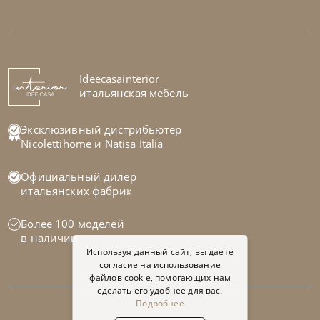
Bontempi
от
104 370
₽
Стул Sveva
На заказ
Ideecasainterior
45-90 дн
итальянская мебель
на выбор
на выбор
Эксклюзивный дистрибьютер
Nicolettihome
и
Natisa Italia
Официальный дилер
итальянских фабрик
Более 100 моделей
в наличии
Используя данный сайт, вы даете
согласие на использование
файлов cookie, помогающих нам
сделать его удобнее для вас.
Подробнее