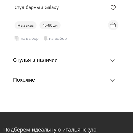
Стул барный Galaxy
На заказ
45-90 дн
на выбор
на выбор
Стулья в наличии
Похожие
Подберем идеальную итальянскую
Bontempi
от
43 470
₽