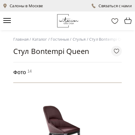
Салоны в Москве
Связаться с нами
Главная
/
Каталог
/
Гостиные
/
Стулья
/
Стул Bontempi Queen
Стул Bontempi Queen
14
Фото