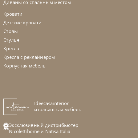
Диваны со спальным местом
Кровати
Детские кровати
Столы
Стулья
Кресла
Кресла с реклайнером
Корпусная мебель
Bontempi
от
104 370
₽
Стул Sveva
На заказ
Ideecasainterior
45-90 дн
итальянская мебель
на выбор
на выбор
Эксклюзивный дистрибьютер
Nicolettihome
и
Natisa Italia