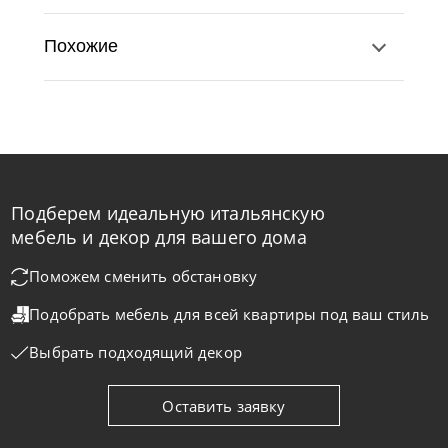
Похожие
Подберем идеальную итальянскую
Bontempi
от
43 470
₽
мебель и декор для вашего дома
Стул барный Net
Поможем сменить обстановку
Подобрать мебель для всей квартиры
под ваш стиль
На заказ
45-90 дн
Выбрать подходящий декор
на выбор
на выбор
Оставить заявку