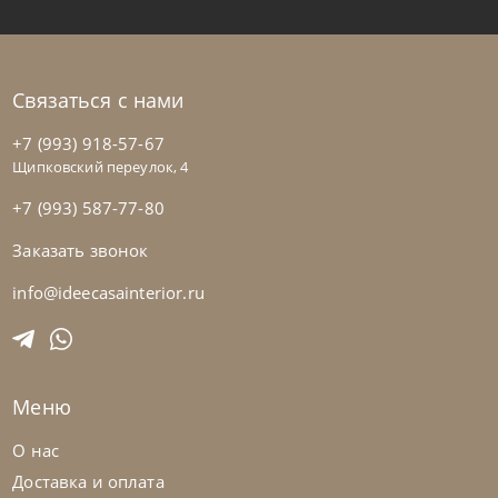
Связаться с нами
+7 (993) 918-57-67
Щипковский переулок, 4
+7 (993) 587-77-80
Заказать звонок
Bontempi
от
36 435
₽
Стул Nata
info@ideecasainterior.ru
На заказ
45-90 дн
Меню
на выбор
на выбор
О нас
Доставка и оплата