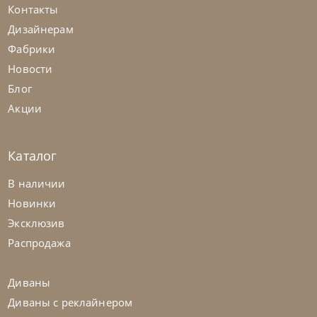
Контакты
Дизайнерам
Фабрики
Новости
Блог
Акции
Каталог
Bontempi
от
70 560
₽
В наличии
Стул Shape
Новинки
Эксклюзив
На заказ
45-90 дн
Распродажа
на выбор
на выбор
Диваны
Диваны с реклайнером