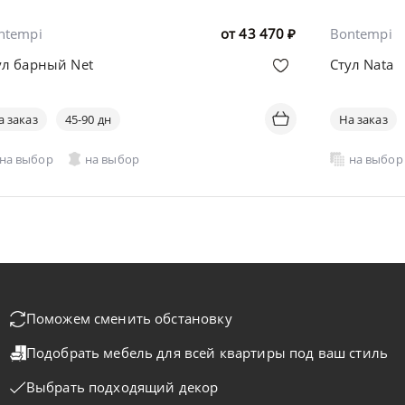
ntempi
от
43 470
₽
Bontempi
ул барный Net
Стул Nata
а заказ
45-90 дн
На заказ
на выбор
на выбор
на выбор
Поможем сменить обстановку
Подобрать мебель для всей квартиры
под ваш стиль
Выбрать подходящий декор