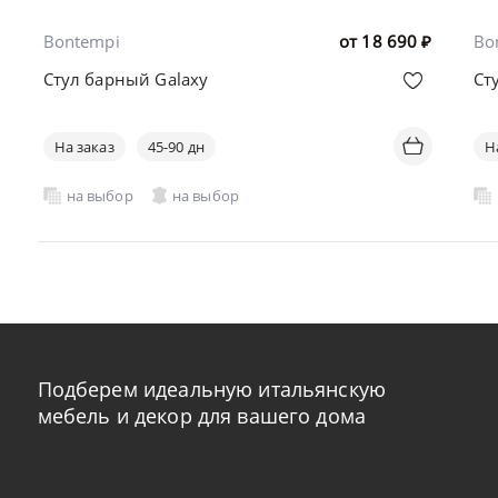
Bontempi
от
18 690
₽
Bo
Стул барный Galaxy
Ст
На заказ
45-90 дн
Н
на выбор
на выбор
Подберем идеальную итальянскую
мебель и декор для вашего дома