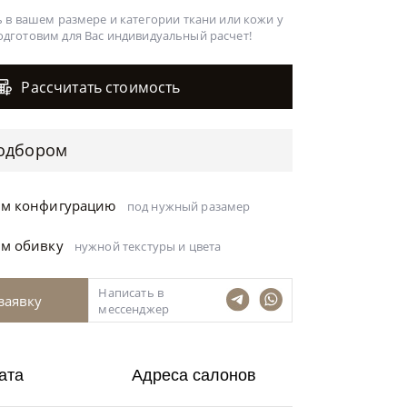
 в вашем размере и категории ткани или кожи у
одготовим для Вас
индивидуальный расчет!
Рассчитать стоимость
одбором
ём конфигурацию
под нужный разамер
ём обивку
нужной текстуры и цвета
Написать в
заявку
мессенджер
ата
Адреса салонов