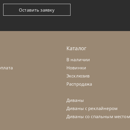
Оставить заявку
ntempi
от
104 370
₽
Bontempi
ул Sveva
Стул Quee
а заказ
45-90 дн
На заказ
Каталог
на выбор
на выбор
на выбор
В наличии
оплата
Новинки
Эксклюзив
Распродажа
Диваны
Диваны с реклайнером
Диваны со спальным местом