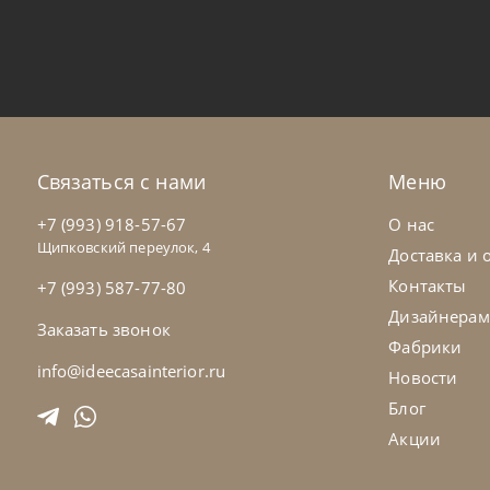
Bontempi
от
70 560
₽
Bo
Стул Shape
Ст
На заказ
45-90 дн
Н
Связаться с нами
Меню
на выбор
на выбор
+7 (993) 918-57-67
О нас
Щипковский переулок, 4
Доставка и 
Контакты
+7 (993) 587-77-80
Дизайнерам
Заказать звонок
Фабрики
info@ideecasainterior.ru
Новости
Блог
Акции