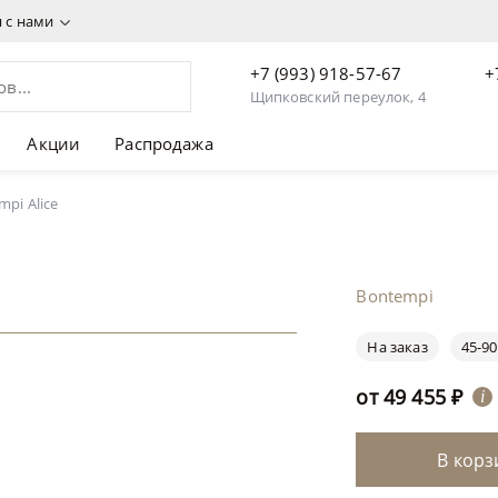
я с нами
+7 (993) 918-57-67
+
Щипковский переулок, 4
Акции
Распродажа
mpi Alice
Bontempi
На заказ
45-90
от
49 455
₽
i
В корз