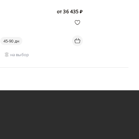
от
36 435
₽
45-90 дн
на выбор