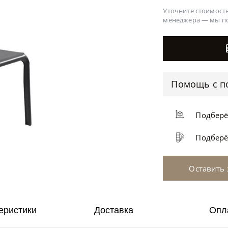
Уточните стоимость
менеджера —
мы п
Помощь с п
Подбер
Подбер
Оставить 
еристики
Доставка
Опл