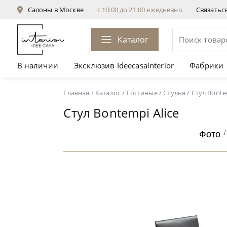
Салоны в Москве
с 10:00 до 21:00 ежедневно
Связатьс
Каталог
В наличии
Эксклюзив Ideecasainterior
Фабрики
Стул Bontempi Alice
от 49 455 ₽
Главная
/
Каталог
/
Гостиные
/
Стулья
/
Стул Bonte
Стул Bontempi Alice
7
Фото