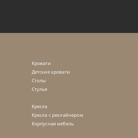
от
101 745
₽
n
45-90 дн
+1 в наличии
на выбор
Кровати
Детские кровати
Столы
Стулья
Кресла
Кресла с реклайнером
Корпусная мебель