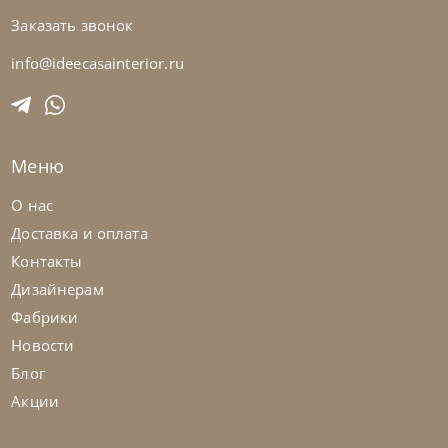
Заказать звонок
Bontempi
от
36 435
₽
Стул Nata
info@ideecasainterior.ru
На заказ
45-90 дн
Меню
на выбор
на выбор
О нас
Доставка и оплата
Контакты
Дизайнерам
Фабрики
Новости
Блог
Акции