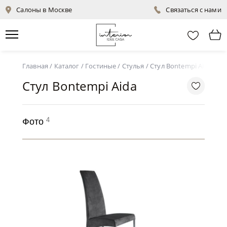
Салоны в Москве
Связаться с нами
Главная
/
Каталог
/
Гостиные
/
Стулья
/
Стул Bontempi Aida
Стул Bontempi Aida
4
Фото