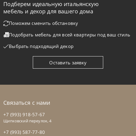
Подберем идеальную итальянскую
Bontempi
от
43 470
₽
мебель и декор для вашего дома
Стул барный Net
Поможем сменить обстановку
Подобрать мебель для всей квартиры
под ваш стиль
На заказ
45-90 дн
Выбрать подходящий декор
на выбор
на выбор
Оставить заявку
Связаться с нами
+7 (993) 918-57-67
Щипковский переулок, 4
+7 (993) 587-77-80