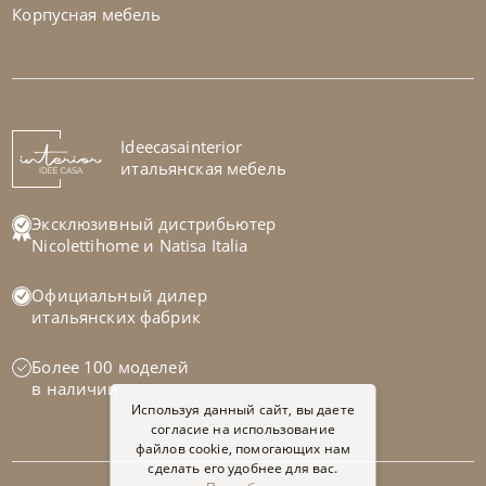
Корпусная мебель
Bontempi
от
104 370
₽
Стул Sveva
На заказ
Ideecasainterior
45-90 дн
итальянская мебель
на выбор
на выбор
Эксклюзивный дистрибьютер
Nicolettihome
и
Natisa Italia
Официальный дилер
итальянских фабрик
Более 100 моделей
в наличии
Используя данный сайт, вы даете
согласие на использование
файлов cookie, помогающих нам
сделать его удобнее для вас.