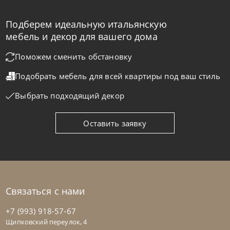
Подберем идеальную итальянскую
Bontempi
от
43 470
₽
мебель и декор для вашего дома
Стул барный Net
Поможем сменить обстановку
Подобрать мебель для всей квартиры
под ваш стиль
На заказ
45-90 дн
Выбрать подходящий декор
на выбор
на выбор
Оставить заявку
Связаться с нами
+7 (993) 918-57-67
Щипковский переулок, 4