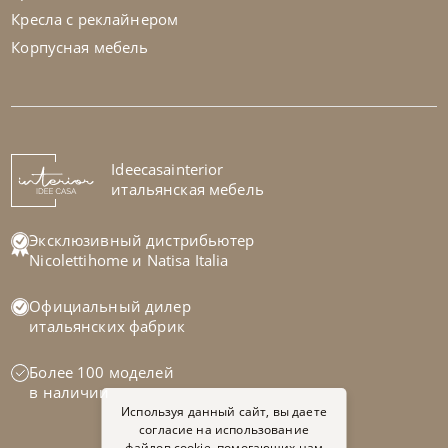
Кресла с реклайнером
Корпусная мебель
Bontempi
от
104 370
₽
Стул Sveva
На заказ
Ideecasainterior
45-90 дн
итальянская мебель
на выбор
на выбор
Эксклюзивный дистрибьютер
Nicolettihome
и
Natisa Italia
Официальный дилер
итальянских фабрик
Более 100 моделей
в наличии
Используя данный сайт, вы даете
согласие на использование
файлов cookie, помогающих нам