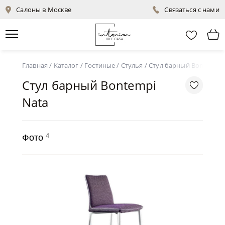
Салоны в Москве
Связаться с нами
Главная
/
Каталог
/
Гостиные
/
Стулья
/
Стул барный Bontempi 
Стул барный Bontempi
Nata
4
Фото