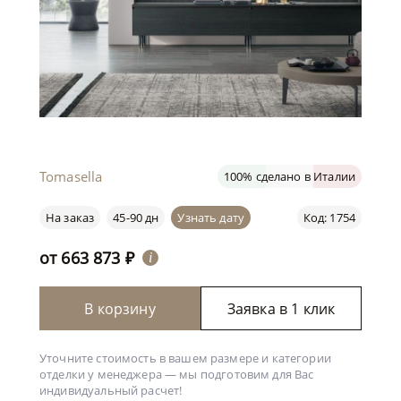
Tomasella
100% сделано в Италии
На заказ
45-90 дн
Узнать дату
Код: 1754
от
663 873
₽
i
В корзину
Заявка в 1 клик
Уточните стоимость в вашем размере и категории
отделки у менеджера —
мы подготовим для Вас
индивидуальный расчет!