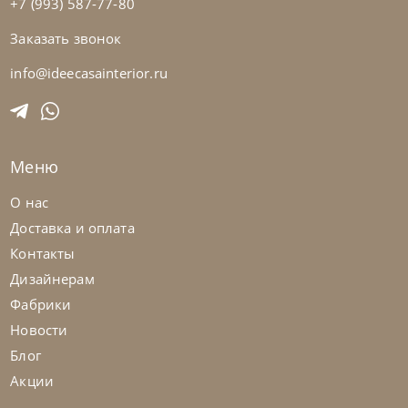
+7 (993) 587-77-80
Заказать звонок
info@ideecasainterior.ru
Tomasella
от
353 090
₽
Стенка Atlante Unit_At104
Меню
На заказ
45-90 дн
О нас
Доставка и оплата
Контакты
Дизайнерам
Фабрики
Новости
Блог
Акции