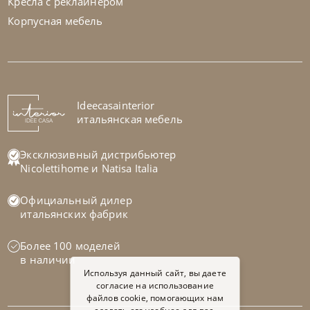
Кресла с реклайнером
Корпусная мебель
Tomasella
от
619 552
₽
Ideecasainterior
Стенка Atlante Unit_At106
итальянская мебель
На заказ
45-90 дн
Эксклюзивный дистрибьютер
Nicolettihome
и
Natisa Italia
Официальный дилер
итальянских фабрик
Более 100 моделей
в наличии
Используя данный сайт, вы даете
согласие на использование
файлов cookie, помогающих нам