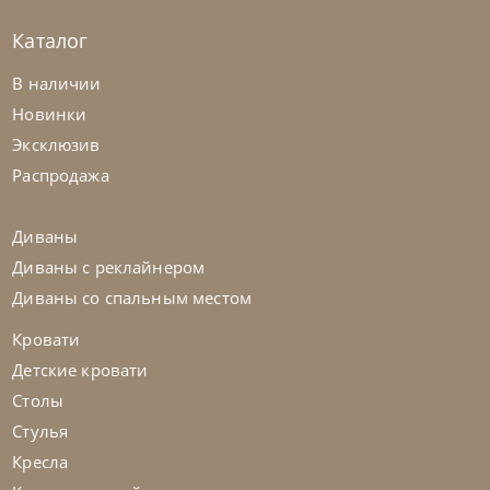
Каталог
В наличии
Новинки
Tomasella
от
677 304
₽
Эксклюзив
Стенка Atlante Unit_At105
Распродажа
На заказ
45-90 дн
Диваны
Диваны с реклайнером
Диваны со спальным местом
Кровати
Детские кровати
Столы
Стулья
Кресла