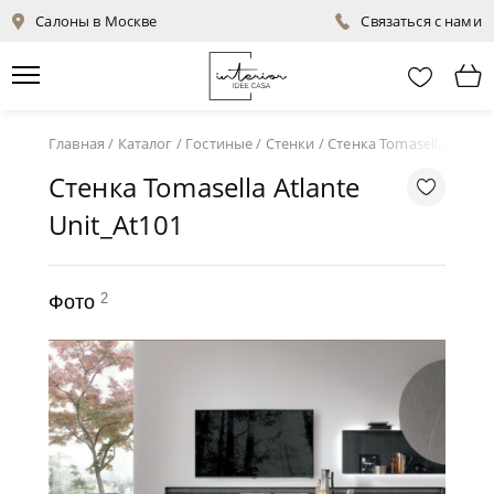
Салоны в Москве
Связаться с нами
Главная
/
Каталог
/
Гостиные
/
Стенки
/
Стенка Tomasella Atlant
Стенка Tomasella Atlante
Unit_At101
2
Фото