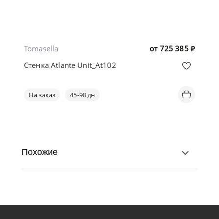
Tomasella
от
725 385
₽
Стенка Atlante Unit_At102
На заказ
45-90 дн
Похожие