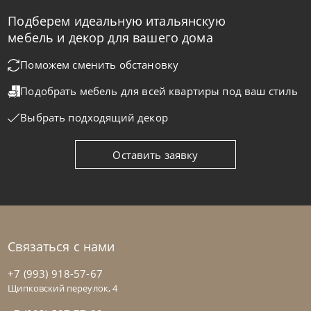
Подберем идеальную итальянскую
мебель и декор для вашего дома
Поможем сменить обстановку
Tomasella
от
257 733
₽
Подобрать мебель для всей квартиры
под ваш стиль
Стенка Atlante Unit_At103
Выбрать подходящий декор
На заказ
45-90 дн
Оставить заявку
Связаться с нами
+7 (993) 918-57-67
Щипковский переулок, 4