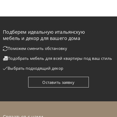
Подберем идеальную итальянскую
Franco Bianchini
от
1 720 043
₽
мебель и декор для вашего дома
Кровать Cyn 5101 K Grace
Поможем сменить обстановку
Подобрать мебель для всей квартиры
под ваш стиль
На заказ
45-90 дн
Выбрать подходящий декор
Оставить заявку
Связаться с нами