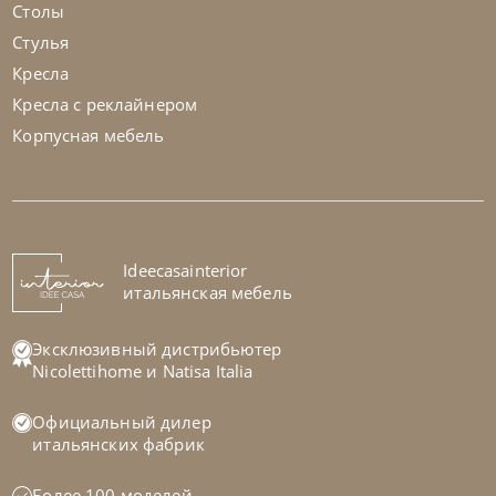
Столы
Стулья
Кресла
Кресла с реклайнером
Корпусная мебель
Franco Bianchini
от
1 812 404
₽
Кровать Eln 5033 K Princess
На заказ
Ideecasainterior
45-90 дн
итальянская мебель
Эксклюзивный дистрибьютер
Nicolettihome
и
Natisa Italia
Официальный дилер
итальянских фабрик
Более 100 моделей