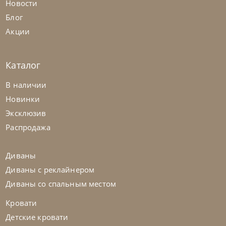
Новости
Блог
Акции
Каталог
Franco Bianchini
от
2 057 254
₽
В наличии
Кровать Cyn 5301 K Florida Big
Новинки
Эксклюзив
На заказ
45-90 дн
Распродажа
Диваны
Диваны с реклайнером
Диваны со спальным местом
Кровати
Детские кровати