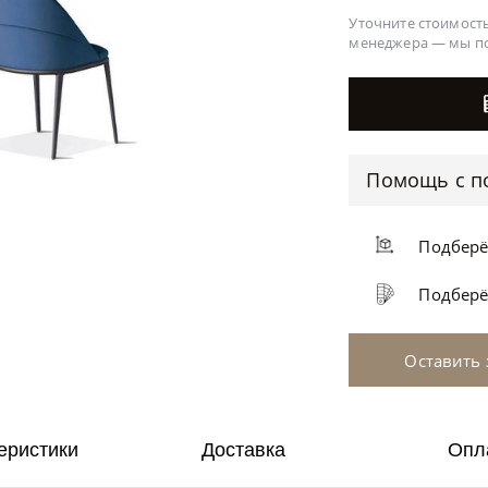
Уточните стоимость
менеджера —
мы п
Помощь с п
Подбер
Подбер
Оставить 
еристики
Доставка
Опл