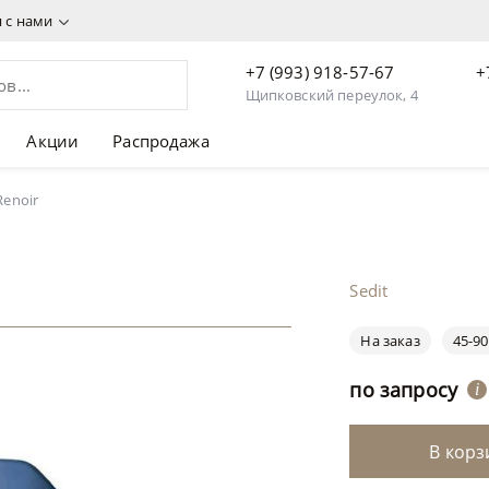
я с нами
+7 (993) 918-57-67
+
Щипковский переулок, 4
Акции
Распродажа
Renoir
Sedit
На заказ
45-90
по запросу
i
В корз