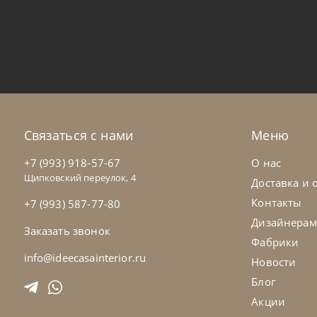
Sedit
по запросу
Sed
Стул Gilda
Ст
На заказ
45-90 дн
Н
Связаться с нами
Меню
на выбор
на выбор
+7 (993) 918-57-67
О нас
Щипковский переулок, 4
Доставка и 
Контакты
+7 (993) 587-77-80
Дизайнерам
Заказать звонок
Фабрики
info@ideecasainterior.ru
Новости
Блог
Акции