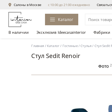
Салоны в Москве
с 10:00 до 21:00 ежедневно
Связатьс
Каталог
В наличии
Эксклюзив Ideecasainterior
Фабрики
Стул Sedit Renoir
Главная
/
Каталог
/
Гостиные
/
Стулья
/
Стул Sedit 
Стул Sedit Renoir
2
Фото