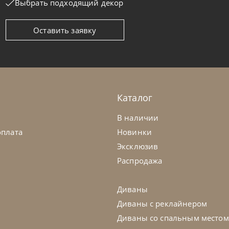
Выбрать подходящий декор
Оставить заявку
it
по запросу
Sedit
ул Jasmine
Стул Louis
а заказ
45-90 дн
+1 в наличии
На заказ
Каталог
на выбор
на выбор
на выбор
В наличии
оплата
Новинки
Эксклюзив
Распродажа
Диваны
Диваны с реклайнером
Диваны со спальным местом