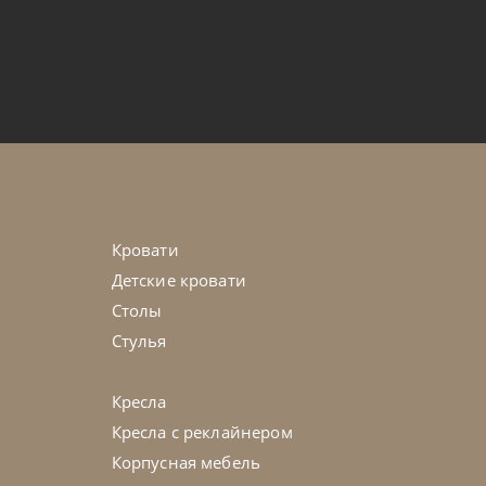
по запросу
45-90 дн
на выбор
Кровати
Детские кровати
Столы
Стулья
Кресла
Кресла с реклайнером
Корпусная мебель