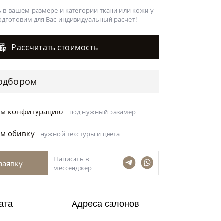
 в вашем размере и категории ткани или кожи у
одготовим для Вас
индивидуальный расчет!
Рассчитать стоимость
одбором
ём конфигурацию
под нужный разамер
ём обивку
нужной текстуры и цвета
Написать в
заявку
мессенджер
ата
Адреса салонов