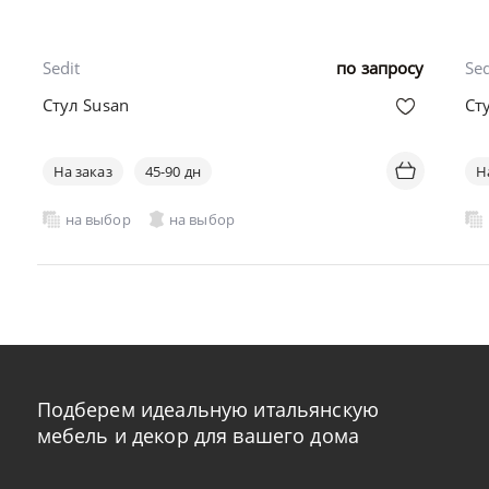
Sedit
по запросу
Sed
Стул Susan
Ст
На заказ
45-90 дн
Н
на выбор
на выбор
Подберем идеальную итальянскую
мебель и декор для вашего дома