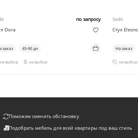
it
по запросу
Sedit
ул Dora
Стул Eleon
а заказ
45-90 дн
На заказ
на выбор
на выбор
на выбор
Поможем сменить обстановку
Подобрать мебель для всей квартиры
под ваш стиль