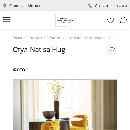
Салоны в Москве
Связаться с нами
Главная
/
Каталог
/
Гостиные
/
Стулья
/
Стул Natisa Hug
Стул Natisa Hug
6
Фото