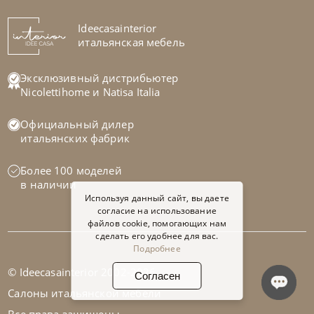
На заказ
Ideecasainterior
45-90 дн
итальянская мебель
на выбор
на выбор
Эксклюзивный дистрибьютер
Nicolettihome
и
Natisa Italia
Официальный дилер
итальянских фабрик
Более 100 моделей
в наличии
Используя данный сайт, вы даете
согласие на использование
файлов cookie, помогающих нам
сделать его удобнее для вас.
Подробнее
© Ideecasainterior 2002-2026
Согласен
Natisa
по запросу
-40% до 08.31
Салоны итальянской мебели
Стул Iva