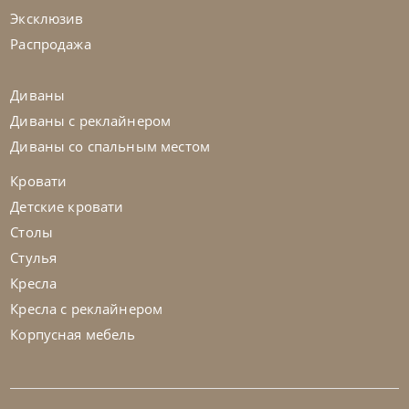
Эксклюзив
На заказ
45-90 дн
+1 в наличии
Распродажа
на выбор
на выбор
Диваны
Диваны с реклайнером
Диваны со спальным местом
Кровати
Детские кровати
Столы
Стулья
Кресла
Кресла с реклайнером
Корпусная мебель
Natisa
по запросу
-40% до 08.31
Стул Koda