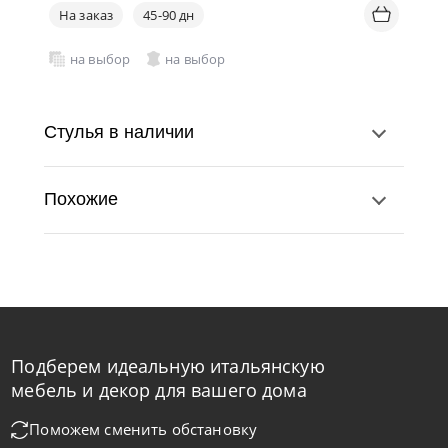
На заказ
45-90 дн
на выбор
на выбор
Стулья в наличии
Похожие
Подберем идеальную итальянскую
Natisa
по запросу
-40% до 08.31
мебель и декор для вашего дома
Стул Diana SG
Поможем сменить обстановку