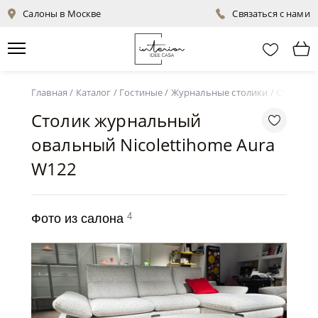
Салоны в Москве
Связаться с нами
Главная
/
Каталог
/
Гостиные
/
Журнальные столики
/
Столик ж
Столик журнальный
овальный Nicolettihome Aura
W122
4
Фото из салона