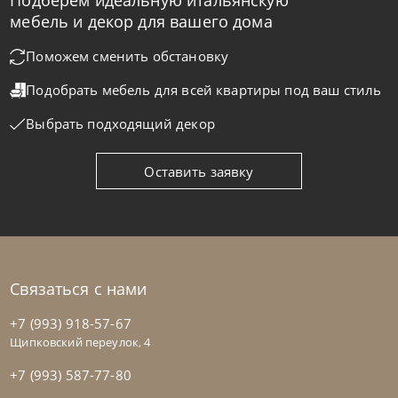
Подберем идеальную итальянскую
мебель и декор для вашего дома
Natisa
72 000
₽
Поможем сменить обстановку
Столик журнальный Tetris белый
Подобрать мебель для всей квартиры
под ваш стиль
Выбрать подходящий декор
Cattelan Italia
по запросу
В наличии
Щипковский пер.
Столик журнальный Sting Brushed
Ш
50
Г
50
В
60
см
Оставить заявку
На заказ
45-90 дн
Связаться с нами
+7 (993) 918-57-67
Щипковский переулок, 4
+7 (993) 587-77-80