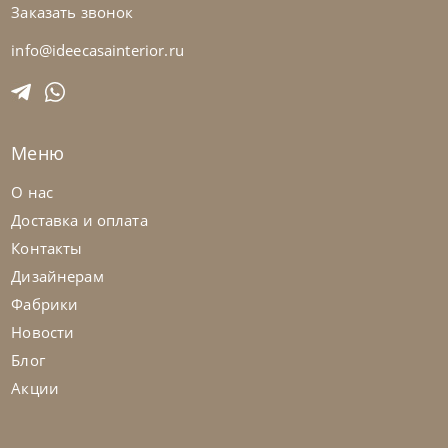
Заказать звонок
info@ideecasainterior.ru
Natisa
80 200
₽
-20%
100 300 ₽
Столик журнальный Tetris серый
Cattelan Italia
по запросу
Меню
В наличии
Щипковский пер.
Столик журнальный Scacco
О нас
Ш
49
Г
49
В
45
см
Доставка и оплата
На заказ
45-90 дн
Контакты
Дизайнерам
Фабрики
Новости
Блог
Акции