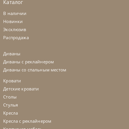
Каталог
В наличии
Nicolettihome
80 000
₽
-19%
98 230 ₽
Новинки
Столик журнальный круглый Yang D50
Эксклюзив
Распродажа
Cattelan Italia
по запросу
В наличии
Щипковский пер.
Диваны
Столик журнальный Dodo
Ш
50
Г
50
В
55
см
Диваны с реклайнером
Диваны со спальным местом
На заказ
45-90 дн
Кровати
Детские кровати
Столы
Стулья
Кресла
Кресла с реклайнером