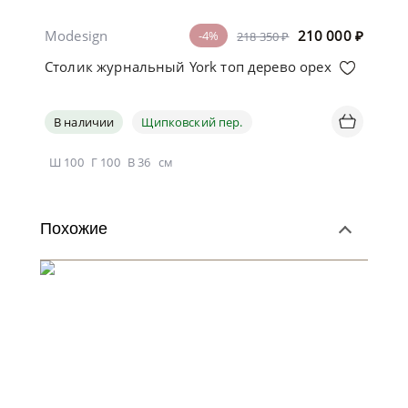
Modesign
210 000
₽
-4%
218 350 ₽
Столик журнальный York топ дерево орех
В наличии
Щипковский пер.
Ш
100
Г
100
В
36
см
Похожие