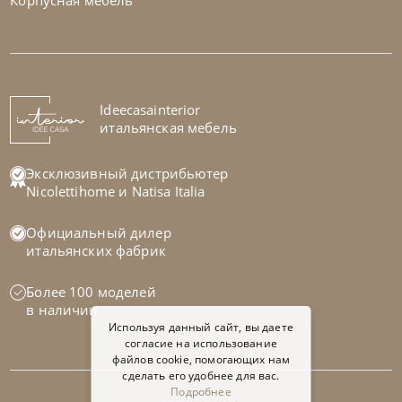
Корпусная мебель
Nicolettihome
95 000
₽
-26%
127 699 ₽
Столик журнальный Planet W55
Ideecasainterior
итальянская мебель
Bontempi
от
389 550
₽
В наличии
Щипковский пер.
Эксклюзивный дистрибьютер
Столик журнальный Artistico
Ш
55
Г
55
В
55
см
Nicolettihome
и
Natisa Italia
На заказ
45-90 дн
Официальный дилер
итальянских фабрик
Более 100 моделей
в наличии
Используя данный сайт, вы даете
согласие на использование
файлов cookie, помогающих нам
сделать его удобнее для вас.
Подробнее