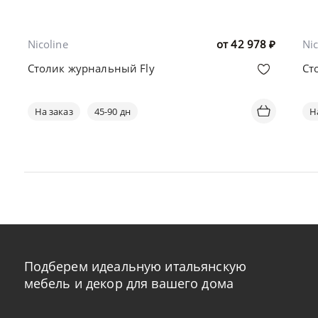
Nicoline
от
42 978
₽
Nic
Столик журнальный Fly
Ст
На заказ
45-90 дн
Н
Подберем идеальную итальянскую
мебель и декор для вашего дома