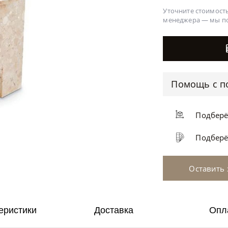
Уточните стоимость
менеджера —
мы п
Помощь с п
Подбер
Подбер
Оставить 
еристики
Доставка
Опл