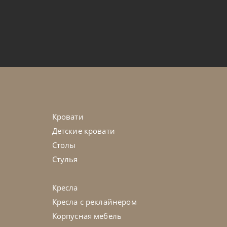
от
35 539
₽
рнальный высокий Fly
45-90 дн
Кровати
Детские кровати
Столы
Стулья
Кресла
Кресла с реклайнером
Корпусная мебель