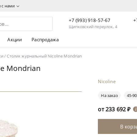
я с нами
+7 (993) 918-57-67
+
Щипковский переулок, 4
Акции
Распродажа
92 ₽
ки
/
Столик журнальный Nicoline Mondrian
ne Mondrian
Nicoline
На заказ
45-90
от
233 692
₽
i
В корз