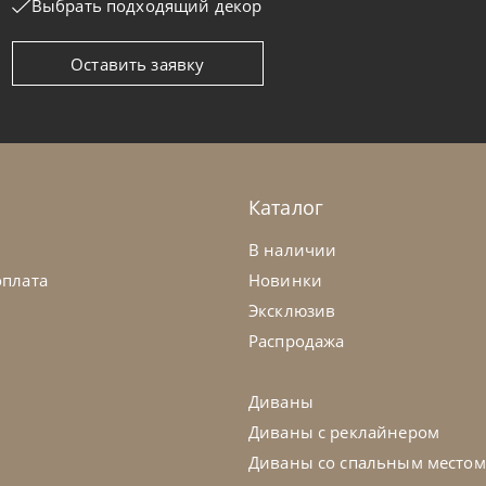
Выбрать подходящий декор
Оставить заявку
oline
от
225 220
₽
Nicoline
олик журнальный Dalì
Столик жу
а заказ
45-90 дн
На заказ
Каталог
В наличии
оплата
Новинки
Эксклюзив
Распродажа
Диваны
Диваны с реклайнером
Диваны со спальным местом