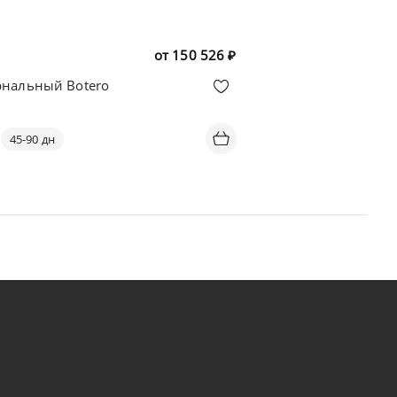
от
150 526
₽
рнальный Botero
45-90 дн