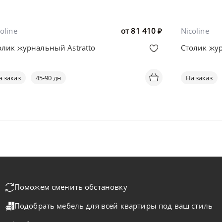
oline
от
81 410
₽
Nicoline
олик журнальный Astratto
Столик жу
а заказ
45-90 дн
На заказ
Поможем сменить обстановку
Подобрать мебель для всей квартиры
под ваш стиль