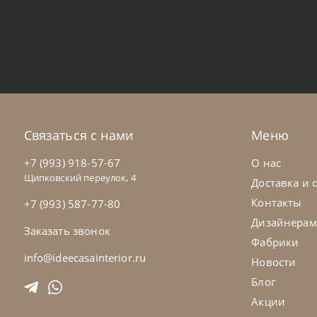
Nicoline
от
99 799
₽
Nic
Столик журнальный Circolo
Ст
На заказ
45-90 дн
Н
Связаться с нами
Меню
+7 (993) 918-57-67
О нас
Щипковский переулок, 4
Доставка и 
Контакты
+7 (993) 587-77-80
Дизайнерам
Заказать звонок
Фабрики
info@ideecasainterior.ru
Новости
Блог
Акции