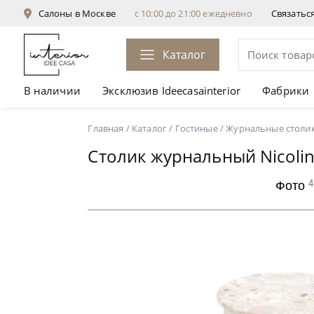
Салоны в Москве
с 10:00 до 21:00 ежедневно
Связатьс
Каталог
В наличии
Эксклюзив Ideecasainterior
Фабрики
Столик журнальный Nicoline Mondrian
от 233 6
Главная
/
Каталог
/
Гостиные
/
Журнальные столи
Столик журнальный Nicoli
4
Фото