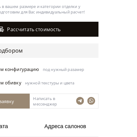
 в вашем размере и категории отделки у
одготовим для Вас
индивидуальный расчет!
Рассчитать стоимость
одбором
ём конфигурацию
под нужный разамер
ём обивку
нужной текстуры и цвета
Написать в
заявку
мессенджер
ата
Адреса салонов