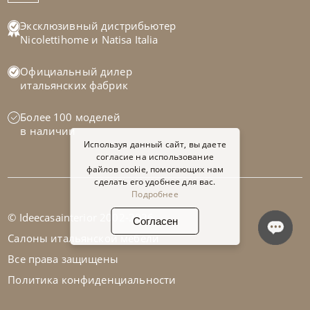
Эксклюзивный дистрибьютер
Nicolettihome
и
Natisa Italia
Официальный дилер
итальянских фабрик
Более 100 моделей
в наличии
Используя данный сайт, вы даете
согласие на использование
файлов cookie, помогающих нам
сделать его удобнее для вас.
Подробнее
© Ideecasainterior 2002-2026
Согласен
Tomasella
от
31 159
₽
Салоны итальянской мебели
Столик кофейный Caruso
Все права защищены
Политика конфиденциальности
На заказ
45-90 дн
В корзину
Заявка в 1 клик