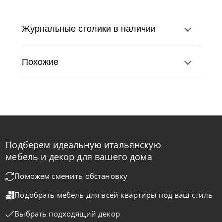
Журнальные столики в наличии
Похожие
Подберем идеальную итальянскую
Tomasella
от
55 200
₽
мебель и декор для вашего дома
Столик кофейный Atollo
Поможем сменить обстановку
Подобрать мебель для всей квартиры
под ваш стиль
На заказ
45-90 дн
Выбрать подходящий декор