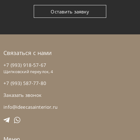
Оставить заявку
Связаться с нами
+7 (993) 918-57-67
Щипковский переулок, 4
+7 (993) 587-77-80
Заказать звонок
Tomasella
от
219 456
₽
Столик кофейный Bite
info@ideecasainterior.ru
На заказ
45-90 дн
Меню