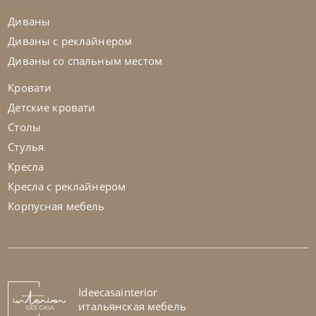
Диваны
Диваны с реклайнером
Диваны со спальным местом
Кровати
Детские кровати
Столы
Стулья
Кресла
Кресла с реклайнером
Корпусная мебель
Tomasella
от
69 973
₽
Столик кофейный Brigitte
На заказ
Ideecasainterior
45-90 дн
итальянская мебель