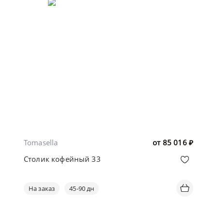
Tomasella
от
85 016
₽
Столик кофейный 33
На заказ
45-90 дн