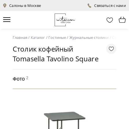
Салоны в Москве
Связаться с нами
Главная
/
Каталог
/
Гостиные
/
Журнальные столики
/
Столик к
Столик кофейный
Tomasella Tavolino Square
2
Фото