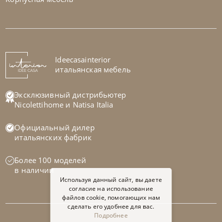
Cattelan Italia
по запросу
Стол обеденный Napoleon Wood
На заказ
Ideecasainterior
45-90 дн
итальянская мебель
Эксклюзивный дистрибьютер
Nicolettihome
и
Natisa Italia
Официальный дилер
итальянских фабрик
Более 100 моделей
в наличии
Используя данный сайт, вы даете
согласие на использование
файлов cookie, помогающих нам
сделать его удобнее для вас.
Подробнее