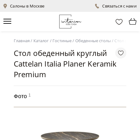
Салоны в Москве
Связаться с нами
Главная
/
Каталог
/
Гостиные
/
Обеденные столы
/
Стол обеденн
Стол обеденный круглый
Cattelan Italia Planer Keramik
Premium
1
Фото