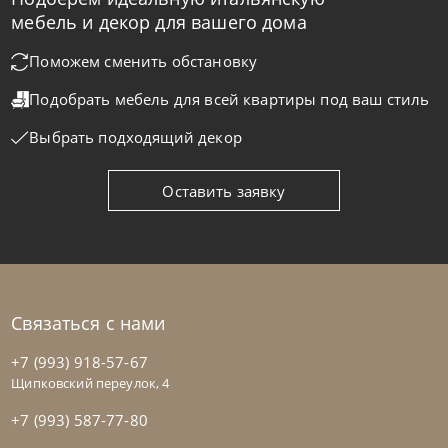
Cattelan Italia
по запросу
мебель и декор для вашего дома
Стол обеденный Mad Max Crystalart
Поможем сменить обстановку
Подобрать мебель для всей квартиры
под ваш стиль
На заказ
45-90 дн
Выбрать подходящий декор
Оставить заявку
Связаться с нами
+7 (993) 918-57-67
Щипковский переулок, 4
+7 (993) 587-77-80