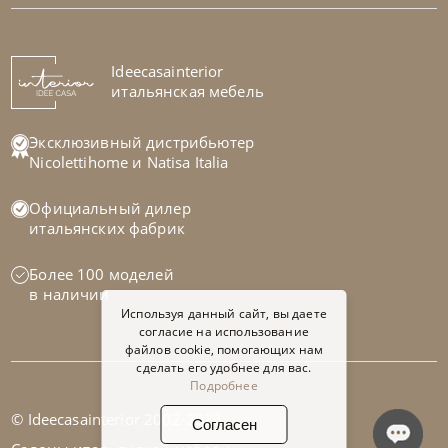
Стол обеденный Napoleon Wood
На заказ
Ideecasainterior
45-90 дн
итальянская мебель
Эксклюзивный дистрибьютер
Nicolettihome
и
Natisa Italia
Официальный дилер
итальянских фабрик
Более 100 моделей
в наличии
Используя данный сайт, вы даете
согласие на использование
файлов cookie, помогающих нам
сделать его удобнее для вас.
Подробнее
© Ideecasainterior 2002-2026
Согласен
Cattelan Italia
по запросу