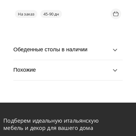
На заказ
45-90 дн
Обеденные столы в наличии
Похожие
Подберем идеальную итальянскую
Cattelan Italia
по запросу
мебель и декор для вашего дома
Стол обеденный Mad Max Crystalart