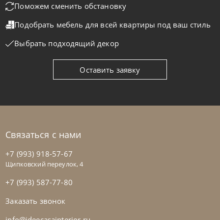
Поможем сменить обстановку
Подобрать мебель для всей квартиры
под ваш стиль
На заказ
45-90 дн
Выбрать подходящий декор
Оставить заявку
Связаться с нами
+7 (993) 918-57-67
Щипковский переулок, 4
+7 (993) 587-77-80
Заказать звонок
Cattelan Italia
по запросу
Стол обеденный Mad Max Keramik
info@ideecasainterior.ru