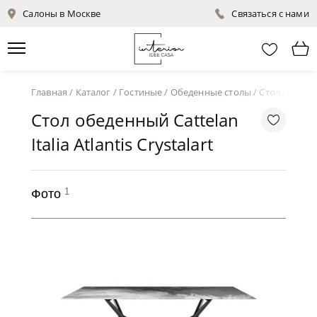
Салоны в Москве
Связаться с нами
Главная
/
Каталог
/
Гостиные
/
Обеденные столы
/
Стол обеденны
Стол обеденный Cattelan
Italia Atlantis Crystalart
1
Фото