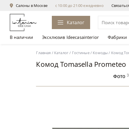
Салоны в Москве
с 10:00 до 21:00 ежедневно
Связатьс
Каталог
В наличии
Эксклюзив Ideecasainterior
Фабрики
Комод Tomasella Prometeo
от 187 759 ₽
Главная
/
Каталог
/
Гостиные
/
Комоды
/
Комод To
Комод Tomasella Prometeo
3
Фото