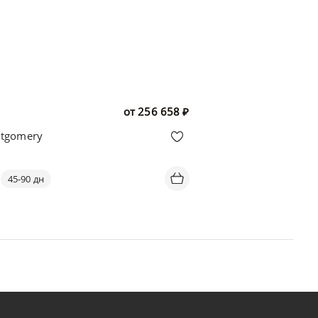
от
256 658
₽
tgomery
45-90 дн