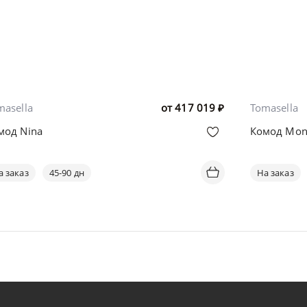
masella
от
417 019
₽
Tomasella
мод Nina
Комод Mon
а заказ
45-90 дн
На заказ