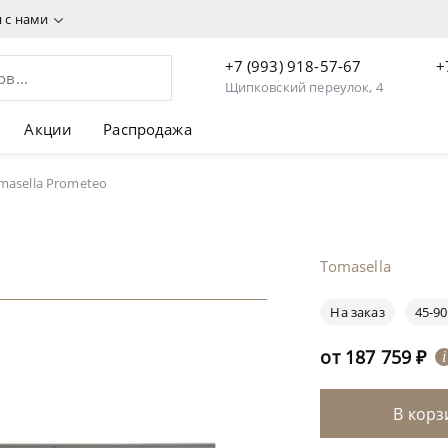
я с нами
+7 (993) 918-57-67
+
Щипковский переулок, 4
Акции
Распродажа
masella Prometeo
Tomasella
На заказ
45-90
от
187 759
₽
i
В корз