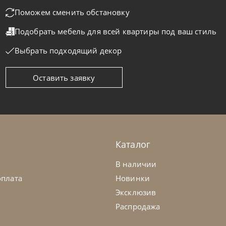
Поможем сменить обстановку
Подобрать мебель для всей квартиры
под ваш стиль
Выбрать подходящий декор
Оставить заявку
masella
от
246 048
₽
Tomasella
мод Remix
Комод Mad
а заказ
45-90 дн
На заказ
Каталог
В наличии
оплата
Новинки
Эксклюзив
Распродажа