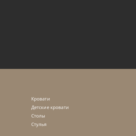
от
355 776
₽
ia Time
45-90 дн
Кровати
Детские кровати
Столы
Стулья