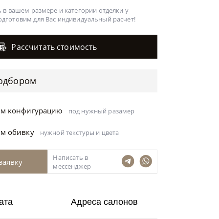
 в вашем размере и категории отделки у
одготовим для Вас
индивидуальный расчет!
Рассчитать стоимость
одбором
ём конфигурацию
под нужный разамер
ём обивку
нужной текстуры и цвета
Написать в
заявку
мессенджер
ата
Адреса салонов