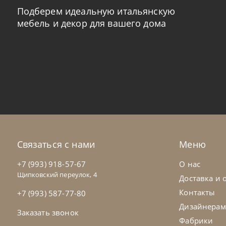
Подберем идеальную итальянскую
мебель и декор для вашего дома
Tomasella
от
238 393
₽
To
Комод Regolo
Ко
На заказ
45-90 дн
Н
Связаться с нами
Меню
+7 (993) 918-57-67
О нас
Щипковский переулок, 4
Доставка и 
Контакты
+7 (993) 587-77-80
Дизайнерам
Заказать звонок
Фабрики