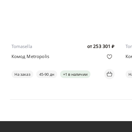
Tomasella
от
253 301
₽
To
Комод Metropolis
Ко
На заказ
45-90 дн
+1 в наличии
Н