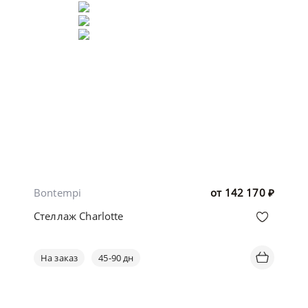
Bontempi
от
142 170
₽
Стеллаж Charlotte
На заказ
45-90 дн