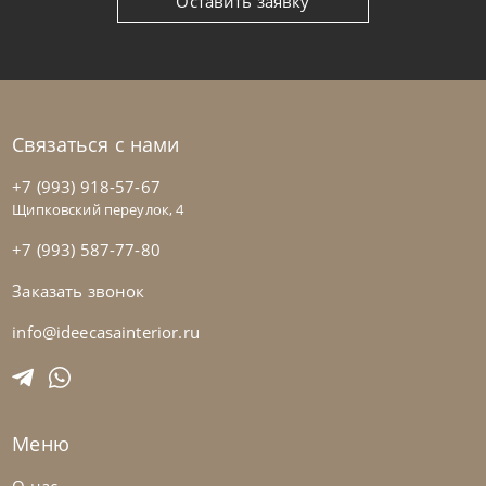
Оставить заявку
Связаться с нами
+7 (993) 918-57-67
Щипковский переулок, 4
+7 (993) 587-77-80
Заказать звонок
info@ideecasainterior.ru
Меню