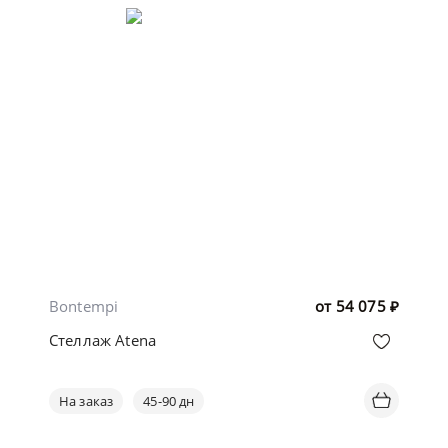
Bontempi
от
54 075
₽
Стеллаж Atena
На заказ
45-90 дн