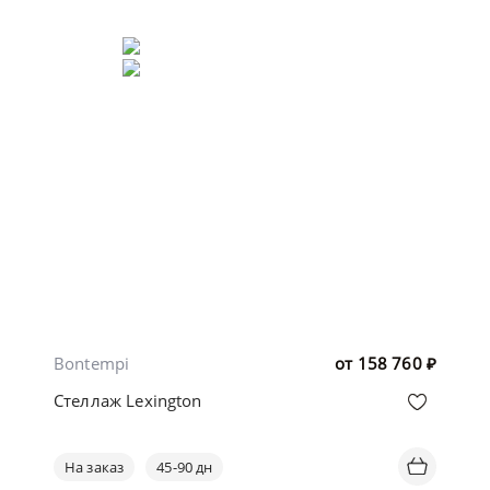
Bontempi
от
158 760
₽
Стеллаж Lexington
На заказ
45-90 дн