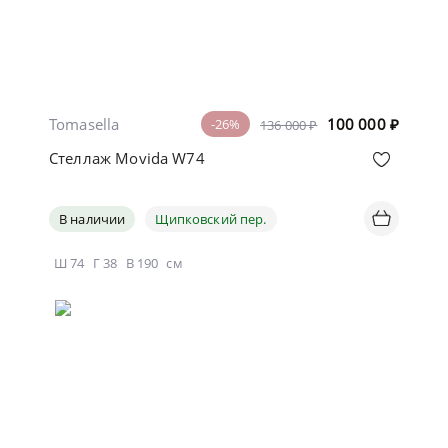
Tomasella
100 000
₽
-26%
136 000 ₽
Стеллаж Movida W74
В наличии
Щипковский пер.
Ш
74
Г
38
В
190
см