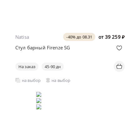
Natisa
от
39 259
₽
-40% до 08.31
Стул барный Firenze SG
На заказ
45-90 дн
на выбор
на выбор