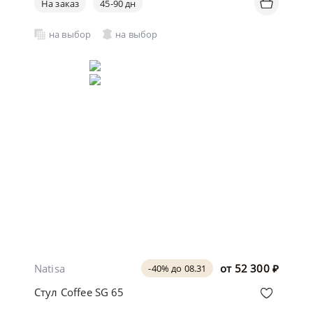
На заказ
45-90 дн
на выбор
на выбор
Natisa
от
52 300
₽
-40% до 08.31
Стул Coffee SG 65