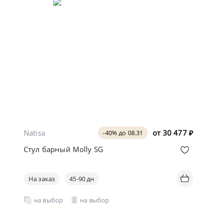
Natisa
от
30 477
₽
-40% до 08.31
Стул барный Molly SG
На заказ
45-90 дн
на выбор
на выбор