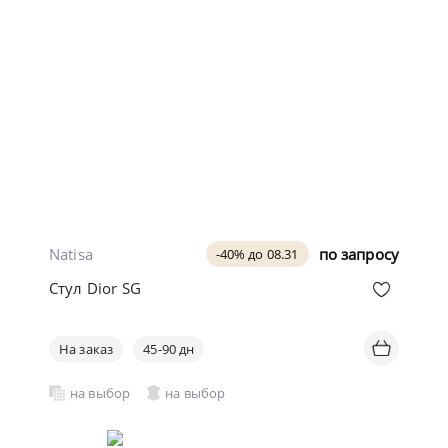
Natisa
по запросу
-40% до 08.31
Стул Dior SG
На заказ
45-90 дн
на выбор
на выбор