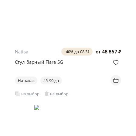
Natisa
от
48 867
₽
-40% до 08.31
Стул барный Flare SG
На заказ
45-90 дн
на выбор
на выбор