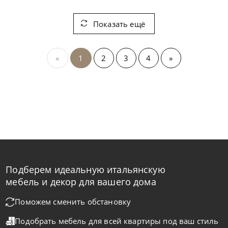
Показать ещё
«
1
2
3
4
»
Подберем идеальную итальянскую
мебель и декор для вашего дома
Поможем сменить обстановку
Подобрать мебель для всей квартиры
под ваш стиль