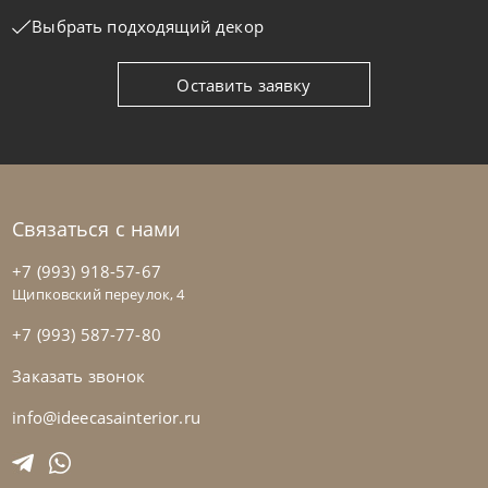
Выбрать подходящий декор
Оставить заявку
Связаться с нами
+7 (993) 918-57-67
Щипковский переулок, 4
+7 (993) 587-77-80
Заказать звонок
info@ideecasainterior.ru