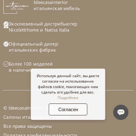
Ideecasainterior
итальянская мебель
Эксклюзивный дистрибьютер
Nicolettihome
и
Natisa Italia
Официальный дилер
итальянских фабрик
Более 100 моделей
в наличии
Используя данный сайт, вы даете
согласие на использование
файлов cookie, помогающих нам
сделать его удобнее для вас.
Подробнее
© Ideecasainterior 2002-2026
Согласен
Салоны итальянской мебели
Все права защищены
Политика конфиденциальности