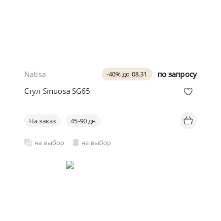
Natisa
по запросу
-40% до 08.31
Стул Sinuosa SG65
На заказ
45-90 дн
на выбор
на выбор