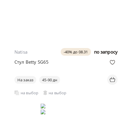
Natisa
по запросу
-40% до 08.31
Стул Betty SG65
На заказ
45-90 дн
на выбор
на выбор