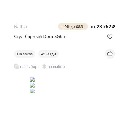
Natisa
от
23 762
₽
-40% до 08.31
Стул барный Dora SG65
На заказ
45-90 дн
на выбор
на выбор