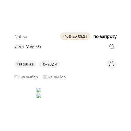
Natisa
по запросу
-40% до 08.31
Стул Meg SG
На заказ
45-90 дн
на выбор
на выбор