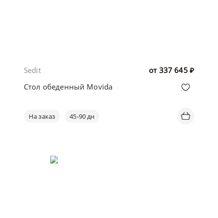
Sedit
от
337 645
₽
Стол обеденный Movida
На заказ
45-90 дн