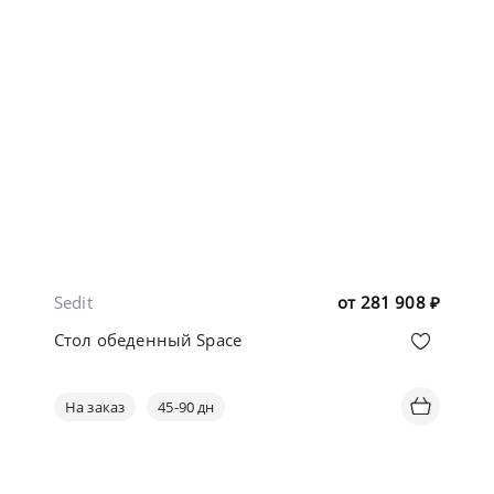
Sedit
от
281 908
₽
Стол обеденный Space
На заказ
45-90 дн