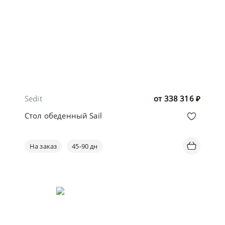
Sedit
от
338 316
₽
Стол обеденный Sail
На заказ
45-90 дн