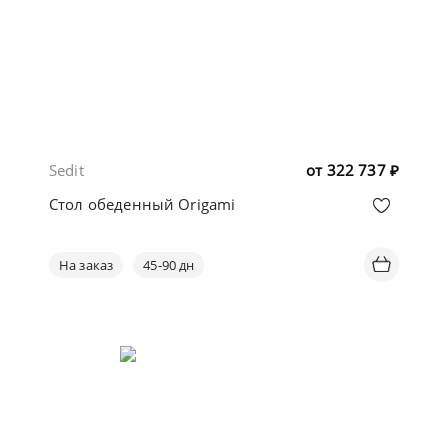
Sedit
от
322 737
₽
Стол обеденный Origami
На заказ
45-90 дн