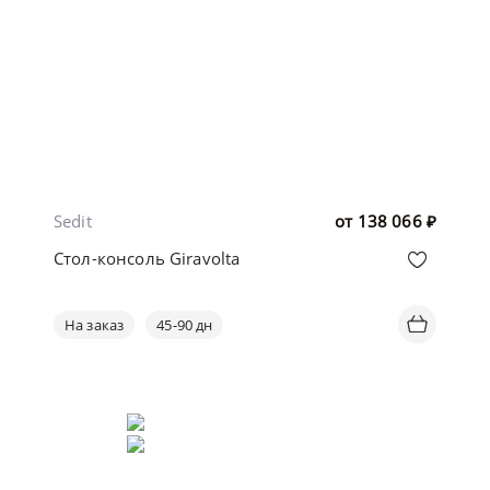
Sedit
от
138 066
₽
Стол-консоль Giravolta
На заказ
45-90 дн