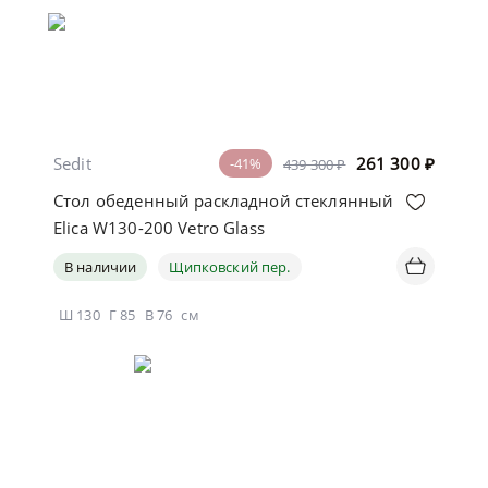
Sedit
261 300
₽
-41%
439 300 ₽
Стол обеденный раскладной стеклянный
Elica W130-200 Vetro Glass
В наличии
Щипковский пер.
Ш
130
Г
85
В
76
см