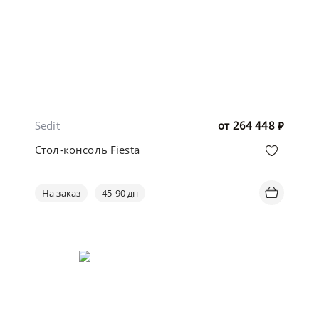
Sedit
от
264 448
₽
Стол-консоль Fiesta
На заказ
45-90 дн