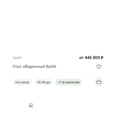
Sedit
от
446 000
₽
Стол обеденный Baltik
На заказ
45-90 дн
+1 в наличии