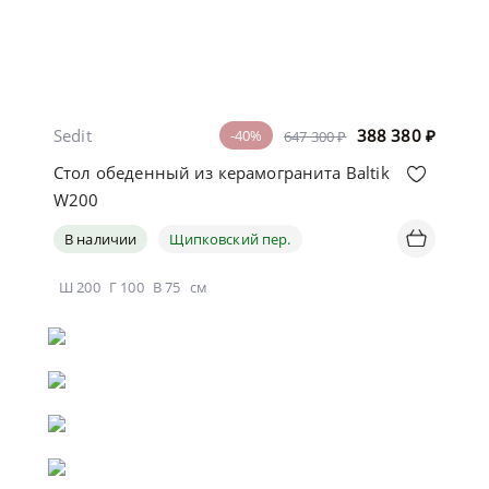
Sedit
388 380
₽
-40%
647 300 ₽
Стол обеденный из керамогранита Baltik
W200
В наличии
Щипковский пер.
Ш
200
Г
100
В
75
см