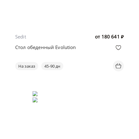
Sedit
от
180 641
₽
Стол обеденный Evolution
На заказ
45-90 дн