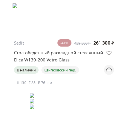
Sedit
261 300
₽
-41%
439 300 ₽
Стол обеденный раскладной стеклянный
Elica W130-200 Vetro Glass
В наличии
Щипковский пер.
Ш
130
Г
85
В
76
см