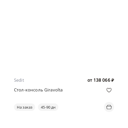
Sedit
от
138 066
₽
Стол-консоль Giravolta
На заказ
45-90 дн