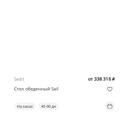
Sedit
от
338 316
₽
Стол обеденный Sail
На заказ
45-90 дн