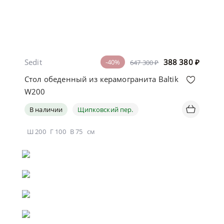
Sedit
388 380
₽
-40%
647 300 ₽
Стол обеденный из керамогранита Baltik
W200
В наличии
Щипковский пер.
Ш
200
Г
100
В
75
см