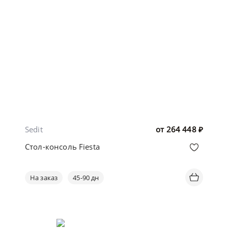
Sedit
от
264 448
₽
Стол-консоль Fiesta
На заказ
45-90 дн