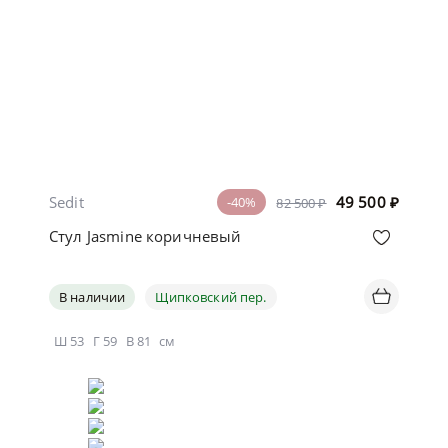
Sedit
49 500
₽
-40%
82 500 ₽
Стул Jasmine коричневый
В наличии
Щипковский пер.
Ш
53
Г
59
В
81
см