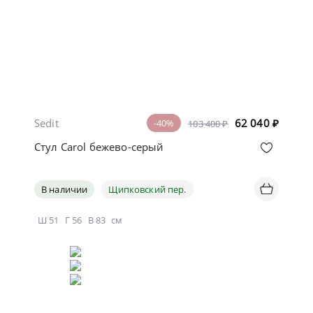
Sedit
62 040
₽
-40%
103 400 ₽
Стул Carol бежево-серый
В наличии
Щипковский пер.
Ш
51
Г
56
В
83
см