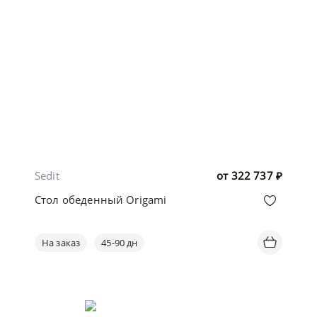
Sedit
от
322 737
₽
Стол обеденный Origami
На заказ
45-90 дн