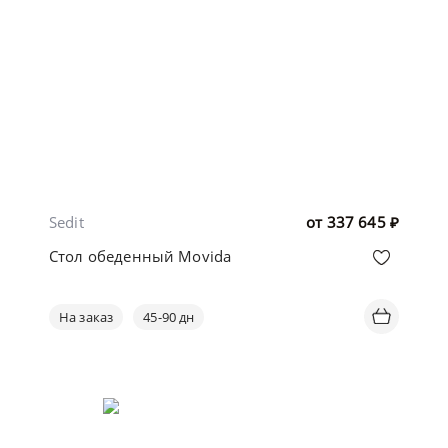
Sedit
от
337 645
₽
Стол обеденный Movida
На заказ
45-90 дн