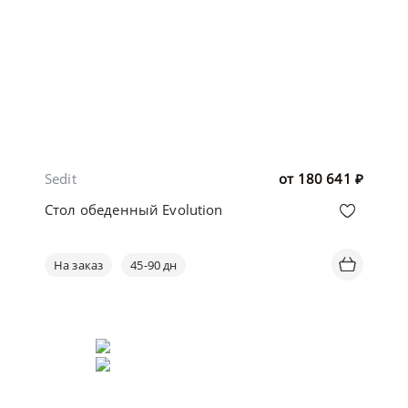
Sedit
от
180 641
₽
Стол обеденный Evolution
На заказ
45-90 дн