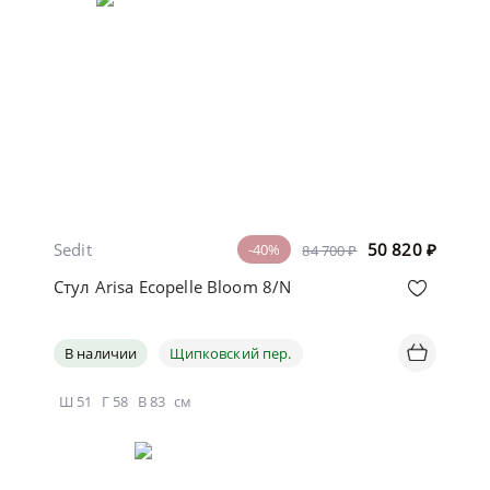
Sedit
50 820
₽
-40%
84 700 ₽
Стул Arisa Ecopelle Bloom 8/N
В наличии
Щипковский пер.
Ш
51
Г
58
В
83
см