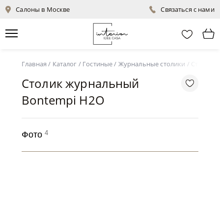
Салоны в Москве
Связаться с нами
Главная
/
Каталог
/
Гостиные
/
Журнальные столики
/
Столик 
Столик журнальный
Bontempi H2O
4
Фото