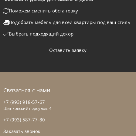
Стол Club
Поможем сменить обстановку
Подобрать мебель для всей квартиры
под ваш стиль
На заказ
45-90 дн
Выбрать подходящий декор
Оставить заявку
Связаться с нами
+7 (993) 918-57-67
Щипковский переулок, 4
+7 (993) 587-77-80
Заказать звонок
Bontempi
от
40 845
₽