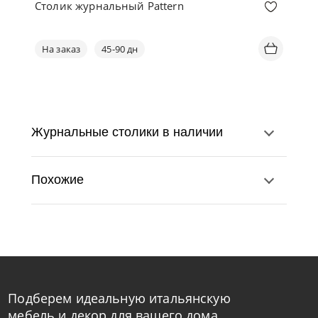
Столик журнальный Pattern
На заказ
45-90 дн
Журнальные столики в наличии
Похожие
Подберем идеальную итальянскую
Bontempi
от
41 370
₽
мебель и декор для вашего дома