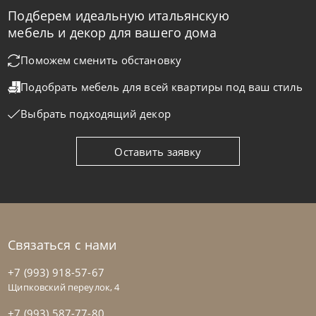
Подберем идеальную итальянскую
Bontempi
от
41 370
₽
мебель и декор для вашего дома
Стол Club
Поможем сменить обстановку
Подобрать мебель для всей квартиры
под ваш стиль
На заказ
45-90 дн
Выбрать подходящий декор
Оставить заявку
Связаться с нами
+7 (993) 918-57-67
Щипковский переулок, 4
+7 (993) 587-77-80