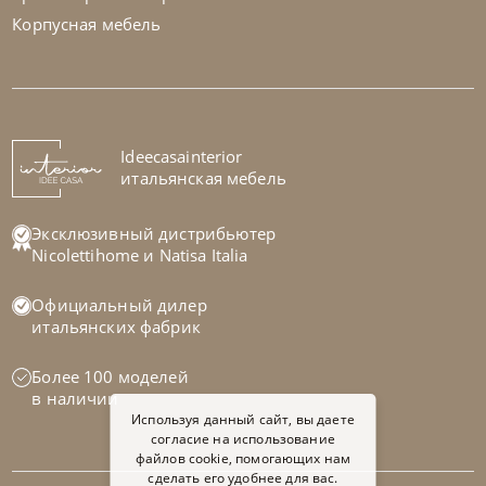
Корпусная мебель
Bontempi
от
27 300
₽
Столик журнальный Tao
На заказ
Ideecasainterior
45-90 дн
итальянская мебель
Эксклюзивный дистрибьютер
Nicolettihome
и
Natisa Italia
Официальный дилер
итальянских фабрик
Более 100 моделей
в наличии
Используя данный сайт, вы даете
согласие на использование
файлов cookie, помогающих нам
сделать его удобнее для вас.