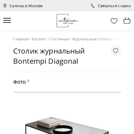
Салоны в Москве
Связаться с нами
Главная
/
Каталог
/
Гостиные
/
Журнальные столики
/
Столик ж
Столик журнальный
Bontempi Diagonal
4
Фото