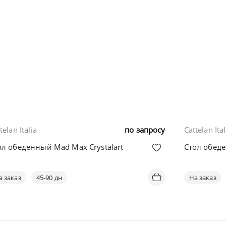
telan Italia
по запросу
Cattelan Ital
ол обеденный Mad Max Crystalart
Стол обед
а заказ
45-90 дн
На заказ