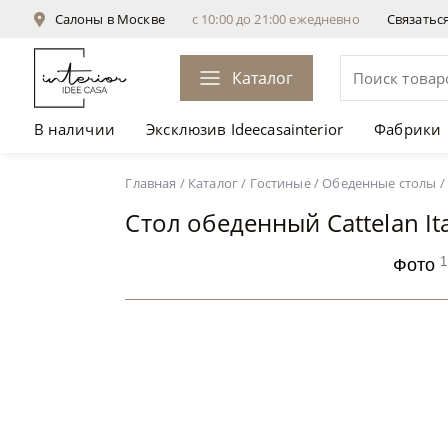
Салоны в Москве
с 10:00 до 21:00 ежедневно
Связатьс
Каталог
В наличии
Эксклюзив Ideecasainterior
Фабрики
Стол обеденный Cattelan Italia Yoda Keramik
Главная
/
Каталог
/
Гостиные
/
Обеденные столы
/
Стол обеденный Cattelan It
1
Фото