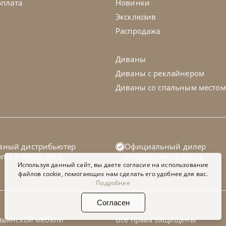
оплата
Новинки
Эксклюзив
Распродажа
Диваны
Диваны с реклайнером
Диваны со спальным местом
telan Italia
по запросу
Cattelan Ital
вный дистрибьютер
Официальный дилер
ол обеденный Papel Keramik
Стол обеде
home
и
Natisa Italia
итальянских фабрик
Используя данный сайт, вы даете согласие на использование
файлов cookie, помогающих нам сделать его удобнее для вас.
Подробнее
а заказ
45-90 дн
На заказ
Согласен
льянской мебели
Все права защищены