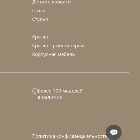
Детские кровати
Столы
Стулья
Кресла
Кресла с реклайнером
Корпусная мебель
ia
по запросу
Более 100 моделей
нный Papel Keramik Premium
в наличии
45-90 дн
Политика конфиденциальности