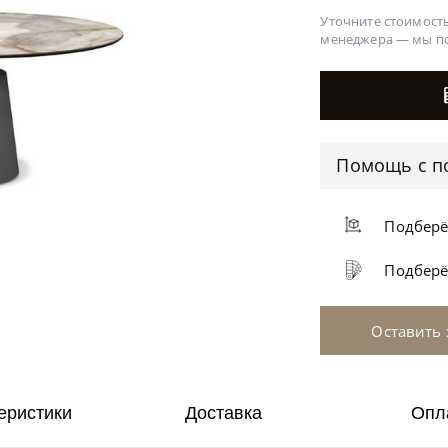
Уточните стоимость
менеджера —
мы п
Помощь с п
Подбер
Подбер
Оставить 
еристики
Доставка
Опл