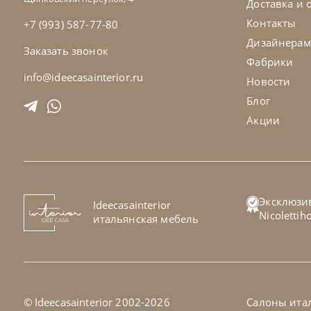
Доставка и 
Контакты
+7 (993) 587-77-80
Дизайнерам
Заказать звонок
Фабрики
info@ideecasainterior.ru
Новости
Блог
Акции
Cattelan Italia
по запросу
Cat
Эксклюзи
Ideecasainterior
Стол обеденный Papel Glass
Ст
Nicoletti
итальянская мебель
На заказ
45-90 дн
Н
© Ideecasainterior 2002-2026
Салоны ита