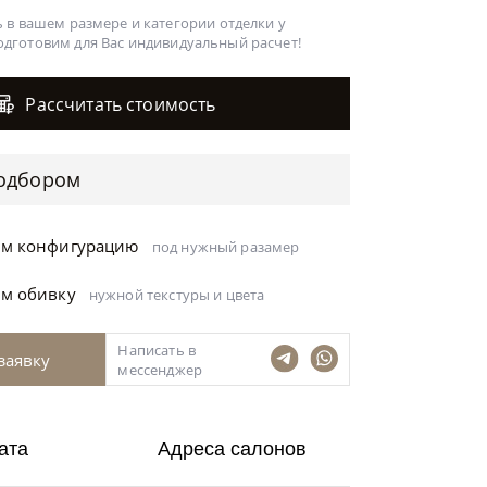
 в вашем размере и категории отделки у
одготовим для Вас
индивидуальный расчет!
Рассчитать стоимость
одбором
ём конфигурацию
под нужный разамер
ём обивку
нужной текстуры и цвета
Написать в
заявку
мессенджер
ата
Адреса салонов