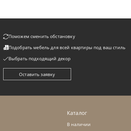
Поможем сменить обстановку
Подобрать мебель для всей квартиры
под ваш стиль
Выбрать подходящий декор
Оставить заявку
telan Italia
по запросу
Cattelan Ital
ол обеденный Napoleon Wood
Стол обеде
а заказ
45-90 дн
На заказ
Каталог
В наличии