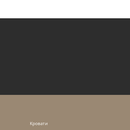
ia
по запросу
нный Nido Keramik Bistrot
45-90 дн
Кровати