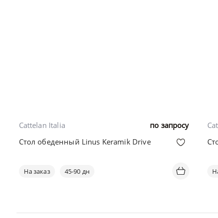
Cattelan Italia
по запросу
Cat
Стол обеденный Linus Keramik Drive
Ст
На заказ
45-90 дн
Н