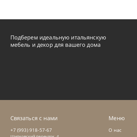
Подберем идеальную итальянскую
мебель и декор для вашего дома
Cattelan Italia
по запросу
Cat
Стол обеденный Napoleon Keramik
Ст
Premium
На заказ
45-90 дн
Н
Связаться с нами
Меню
+7 (993) 918-57-67
О нас
Щипковский переулок, 4