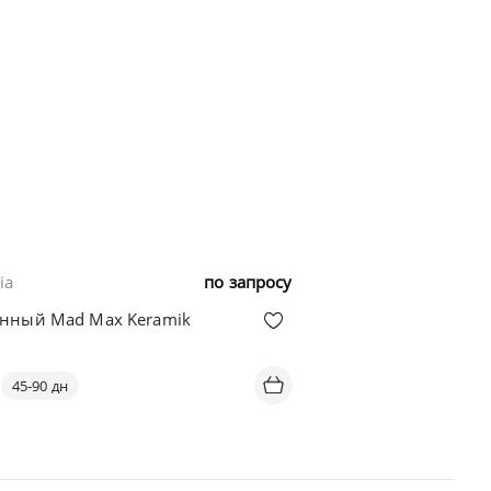
ia
по запросу
енный Mad Max Keramik
45-90 дн