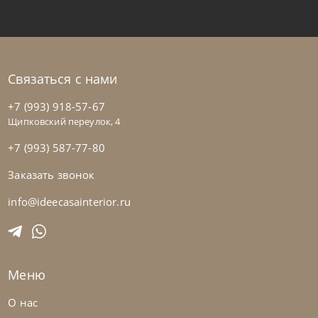
На заказ
45-90 дн
Связаться с нами
+7 (993) 918-57-67
Щипковский переулок, 4
+7 (993) 587-77-80
Заказать звонок
info@ideecasainterior.ru
Bontempi
от
58 170
₽
Меню
Вешалка Alga
О нас