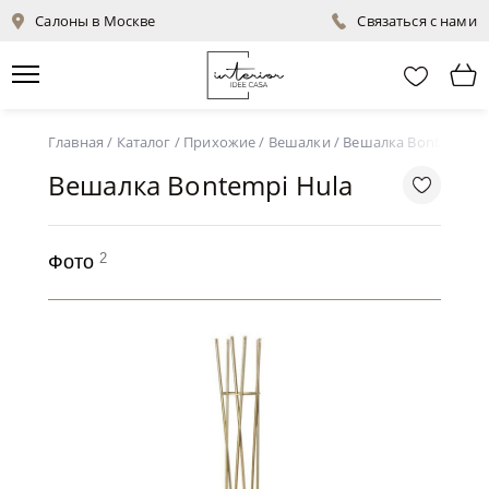
Салоны в Москве
Связаться с нами
Главная
/
Каталог
/
Прихожие
/
Вешалки
/
Вешалка Bontempi H
Вешалка Bontempi Hula
2
Фото