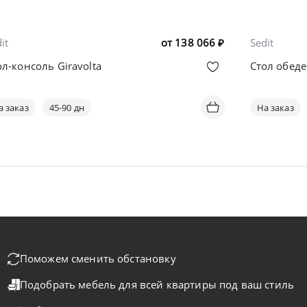
it
от
138 066
₽
Sedit
ол-консоль Giravolta
Стол обеде
а заказ
45-90 дн
На заказ
Поможем сменить обстановку
Подобрать мебель для всей квартиры
под ваш стиль