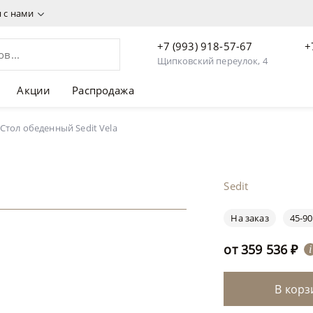
я с нами
+7 (993) 918-57-67
+
Щипковский переулок, 4
Акции
Распродажа
Стол обеденный Sedit Vela
Sedit
На заказ
45-90
от
359 536
₽
i
В корз