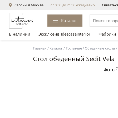
Салоны в Москве
с 10:00 до 21:00 ежедневно
Связатьс
Каталог
В наличии
Эксклюзив Ideecasainterior
Фабрики
Стол обеденный Sedit Vela
от 359 536 ₽
Главная
/
Каталог
/
Гостиные
/
Обеденные столы
/
Стол обеденный Sedit Vela
7
Фото