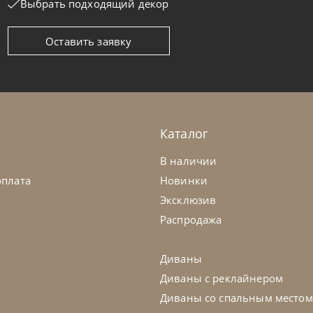
Выбрать подходящий декор
Оставить заявку
it
по запросу
Sedit
ол обеденный Arcus
Стол обед
а заказ
45-90 дн
На заказ
Каталог
В наличии
оплата
Новинки
Эксклюзив
Распродажа
Диваны
Диваны с реклайнером
Диваны со спальным местом