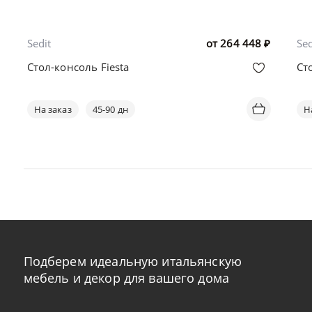
Sedit
от
264 448
₽
Sed
Стол-консоль Fiesta
Ст
На заказ
45-90 дн
Н
Подберем идеальную итальянскую
мебель и декор для вашего дома