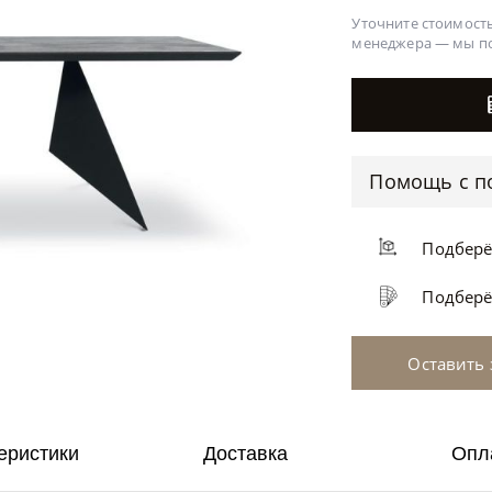
Уточните стоимость
менеджера —
мы п
Помощь с п
Подбер
Подбер
Оставить 
еристики
Доставка
Опл