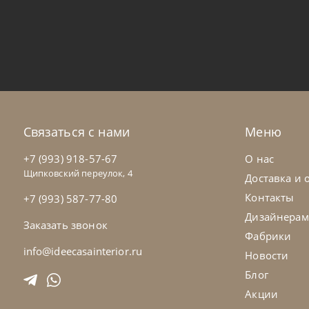
Sedit
по запросу
Sed
Стол обеденный Aliante
Ст
На заказ
45-90 дн
Н
Связаться с нами
Меню
+7 (993) 918-57-67
О нас
Щипковский переулок, 4
Доставка и 
Контакты
+7 (993) 587-77-80
Дизайнерам
Заказать звонок
Фабрики
info@ideecasainterior.ru
Новости
Блог
Акции