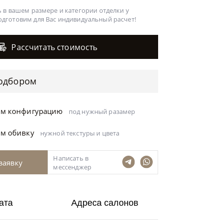
 в вашем размере и категории отделки у
одготовим для Вас
индивидуальный расчет!
Рассчитать стоимость
одбором
ём конфигурацию
под нужный разамер
ём обивку
нужной текстуры и цвета
Написать в
заявку
мессенджер
ата
Адреса салонов