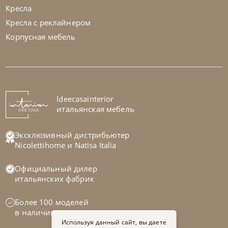
Кресла
Кресла с реклайнером
Корпусная мебель
Tomasella
от
248 331
₽
Кровать односпальная Bravo
На заказ
Ideecasainterior
45-90 дн
итальянская мебель
Эксклюзивный дистрибьютер
Nicolettihome
и
Natisa Italia
Официальный дилер
итальянских фабрик
Более 100 моделей
в наличии
Используя данный сайт, вы даете