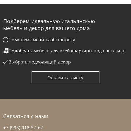
Подберем идеальную итальянскую
Tomasella
от
291 578
₽
мебель и декор для вашего дома
Кровать односпальная Amami
Поможем сменить обстановку
Подобрать мебель для всей квартиры
под ваш стиль
На заказ
45-90 дн
Выбрать подходящий декор
Оставить заявку
Связаться с нами
+7 (993) 918-57-67