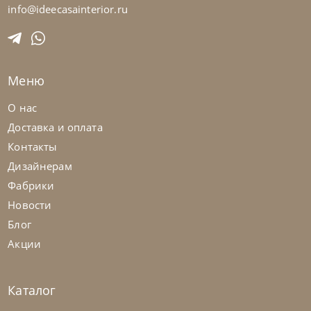
Стул Nata
info@ideecasainterior.ru
На заказ
45-90 дн
Меню
на выбор
на выбор
О нас
Доставка и оплата
Контакты
Дизайнерам
Фабрики
Новости
Блог
Акции
Каталог
Bontempi
от
70 560
₽