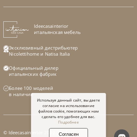
Стул Sveva
На заказ
Ideecasainterior
45-90 дн
итальянская мебель
на выбор
на выбор
Эксклюзивный дистрибьютер
Nicolettihome
и
Natisa Italia
Официальный дилер
итальянских фабрик
Более 100 моделей
в наличии
Используя данный сайт, вы даете
согласие на использование
файлов cookie, помогающих нам
сделать его удобнее для вас.
Подробнее
© Ideecasainterior 2002-2026
Согласен
Bontempi
от
101 745
₽