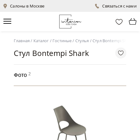
Салоны в Москве
Связаться с нами
Главная
/
Каталог
/
Гостиные
/
Стулья
/
Стул Bontempi Shark
Стул Bontempi Shark
2
Фото