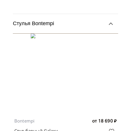
Стулья Bontempi
Bontempi
от
18 690
₽
Стул барный Galaxy