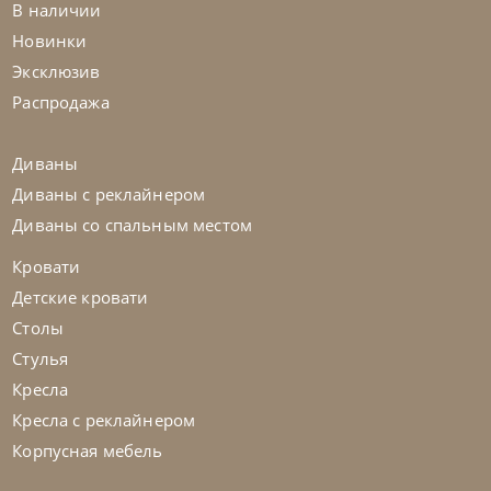
В наличии
Стул Shape
Новинки
Эксклюзив
На заказ
45-90 дн
Распродажа
на выбор
на выбор
Диваны
Диваны с реклайнером
Диваны со спальным местом
Кровати
Детские кровати
Столы
Стулья
Кресла
Кресла с реклайнером
Корпусная мебель
Bontempi
от
104 370
₽