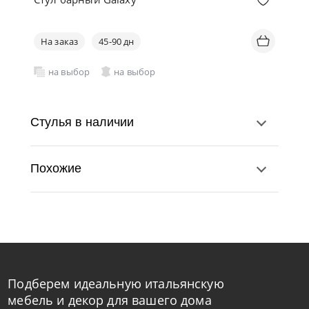
На заказ
45-90 дн
на выбор
на выбор
Стулья в наличии
Похожие
Подберем идеальную итальянскую
Bontempi
от
43 470
₽
мебель и декор для вашего дома