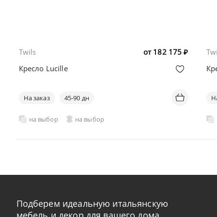
Twils
от
182 175
₽
Twi
Кресло Lucille
Кре
На заказ
45-90 дн
Н
на выбор
на выбор
Подберем идеальную итальянскую
мебель и декор для вашего дома