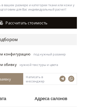
 в вашем размере и категории ткани или кожи у
одготовим для Вас
индивидуальный расчет!
Рассчитать стоимость
одбором
ём конфигурацию
под нужный разамер
ём обивку
нужной текстуры и цвета
Написать в
заявку
мессенджер
ата
Адреса салонов