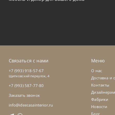
Twils
от
138 075
₽
Twi
Кресло Brioche
Кр
На заказ
45-90 дн
Н
Связаться с нами
Меню
на выбор
на выбор
+7 (993) 918-57-67
О нас
Щипковский переулок, 4
Доставка и 
Контакты
+7 (993) 587-77-80
Дизайнерам
Заказать звонок
Фабрики
info@ideecasainterior.ru
Новости
Блог