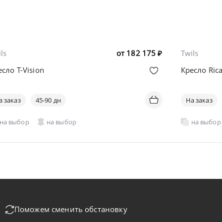
ls
от
182 175
₽
Twils
сло T-Vision
Кресло Ric
а заказ
45-90 дн
На заказ
на выбор
на выбор
на выбор
Поможем сменить обстановку