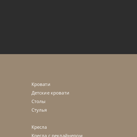
от
135 975
₽
e
45-90 дн
на выбор
Кровати
Детские кровати
Столы
Стулья
Кресла
Кресла с реклайнером