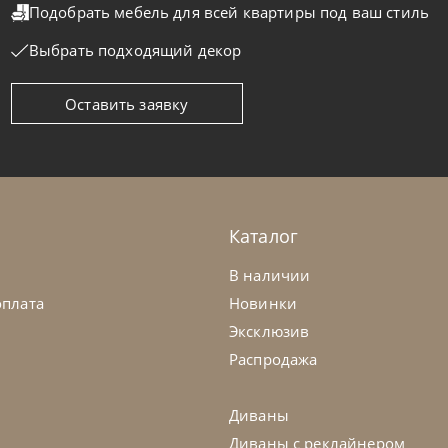
Подобрать мебель для всей квартиры
под ваш стиль
Выбрать подходящий декор
Оставить заявку
ls
по запросу
Twils
есло Carnaby
Кресло Joli
а заказ
45-90 дн
На заказ
Каталог
на выбор
на выбор
на выбор
В наличии
оплата
Новинки
Эксклюзив
Распродажа
Диваны
Диваны с реклайнером