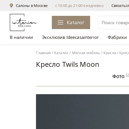
Салоны в Москве
с 10:00 до 21:00 ежедневно
Связатьс
Каталог
В наличии
Эксклюзив Ideecasainterior
Фабрики
Кресло Twils Moon
от 176 400 ₽
Главная
/
Каталог
/
Мягкая мебель
/
Кресла
/
Крес
Кресло Twils Moon
1
Фото