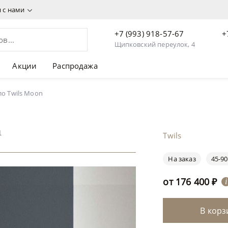
я с нами
+7 (993) 918-57-67
+
Щипковский переулок, 4
Акции
Распродажа
ло Twils Moon
1
Twils
На заказ
45-90
от
176 400
₽
i
В корз