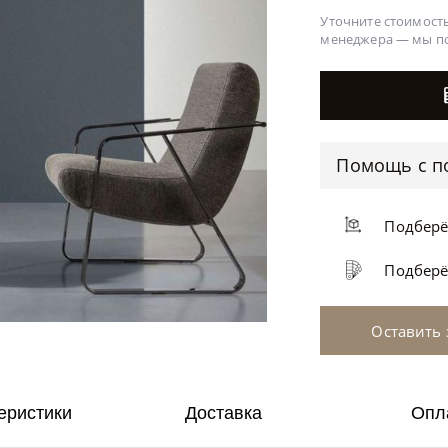
Уточните стоимость
менеджера —
мы п
Помощь с п
Подбер
Подбер
Оставить 
еристики
Доставка
Опл