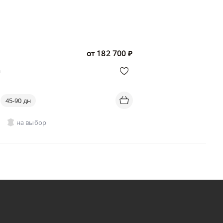
от
182 700
₽
a
45-90 дн
на выбор