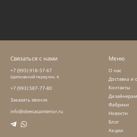
Bontempi
от
70 560
₽
Bo
Стул Shape
Ст
На заказ
45-90 дн
Н
Связаться с нами
Меню
на выбор
на выбор
+7 (993) 918-57-67
О нас
Щипковский переулок, 4
Доставка и 
Контакты
+7 (993) 587-77-80
Дизайнерам
Заказать звонок
Фабрики
info@ideecasainterior.ru
Новости
Блог
Акции