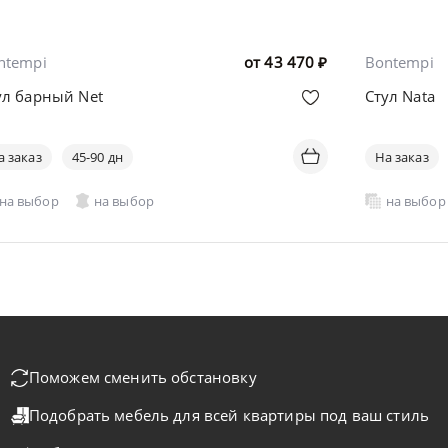
ntempi
от
43 470
₽
Bontempi
ул барный Net
Стул Nata
а заказ
45-90 дн
На заказ
на выбор
на выбор
на выбор
Поможем сменить обстановку
Подобрать мебель для всей квартиры
под ваш стиль