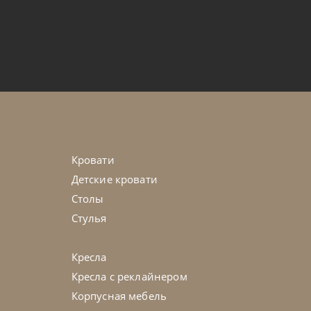
от
101 745
₽
n
45-90 дн
+1 в наличии
на выбор
Кровати
Детские кровати
Столы
Стулья
Кресла
Кресла с реклайнером
Корпусная мебель