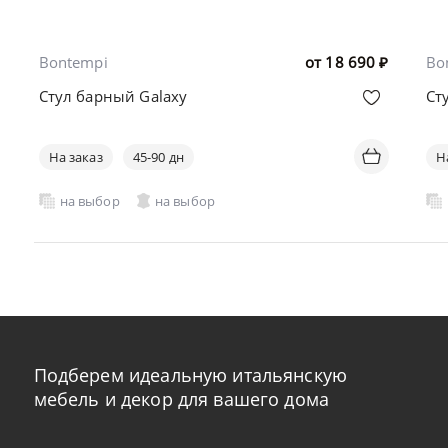
Bontempi
от
18 690
₽
Bo
Стул барный Galaxy
Ст
На заказ
45-90 дн
Н
на выбор
на выбор
Подберем идеальную итальянскую
мебель и декор для вашего дома