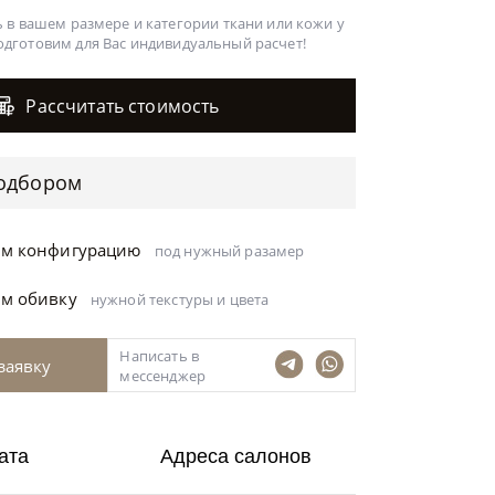
 в вашем размере и категории ткани или кожи у
одготовим для Вас
индивидуальный расчет!
Рассчитать стоимость
одбором
ём конфигурацию
под нужный разамер
ём обивку
нужной текстуры и цвета
Написать в
заявку
мессенджер
ата
Адреса салонов