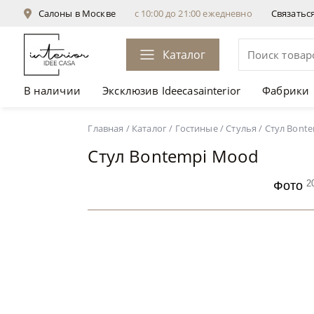
Салоны в Москве
с 10:00 до 21:00 ежедневно
Связатьс
Каталог
В наличии
Эксклюзив Ideecasainterior
Фабрики
Стул Bontempi Mood
от 59 955 ₽
Главная
/
Каталог
/
Гостиные
/
Стулья
/
Стул Bont
Стул Bontempi Mood
2
Фото