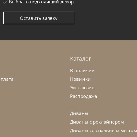
Выбрать подходящий декор
Оставить заявку
ntempi
от
104 370
₽
Bontempi
ул Sveva
Стул Quee
а заказ
45-90 дн
На заказ
Каталог
на выбор
на выбор
на выбор
В наличии
оплата
Новинки
Эксклюзив
Распродажа
Диваны
Диваны с реклайнером
Диваны со спальным местом