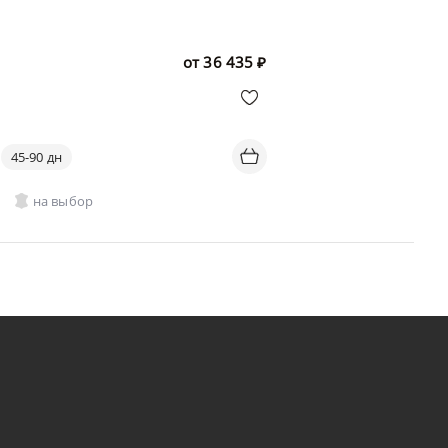
от
36 435
₽
45-90 дн
на выбор