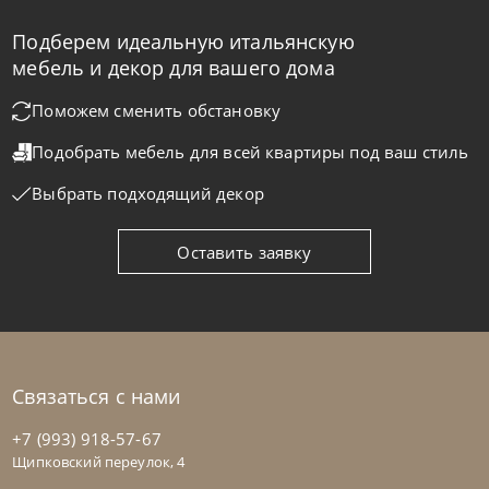
Подберем идеальную итальянскую
Bontempi
от
43 470
₽
мебель и декор для вашего дома
Стул барный Net
Поможем сменить обстановку
Подобрать мебель для всей квартиры
под ваш стиль
На заказ
45-90 дн
Выбрать подходящий декор
на выбор
на выбор
Оставить заявку
Связаться с нами
+7 (993) 918-57-67
Щипковский переулок, 4