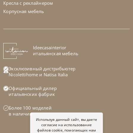
Кресла с реклайнером
Корпусная мебель
Bontempi
от
104 370
₽
Стул Sveva
На заказ
Ideecasainterior
45-90 дн
итальянская мебель
на выбор
на выбор
Эксклюзивный дистрибьютер
Nicolettihome
и
Natisa Italia
Официальный дилер
итальянских фабрик
Более 100 моделей
в наличии
Используя данный сайт, вы даете
согласие на использование
файлов cookie, помогающих нам