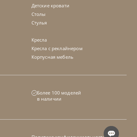
Детские кровати
Столы
Стулья
Кресла
Кресла с реклайнером
Корпусная мебель
по запросу
-40% до 08.31
Более 100 моделей
G
в наличии
45-90 дн
на выбор