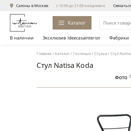
Салоны в Москве
с 10:00 до 21:00 ежедневно
Связатьс
Каталог
В наличии
Эксклюзив Ideecasainterior
Фабрики
Стул Natisa Koda
Главная
/
Каталог
/
Гостиные
/
Стулья
/
Стул Natis
Стул Natisa Koda
3
Фото