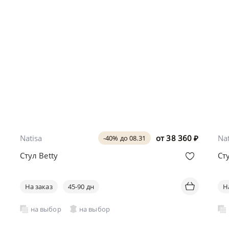
Natisa
от
38 360
₽
Nat
-40% до 08.31
Стул Betty
Ст
На заказ
45-90 дн
Н
на выбор
на выбор