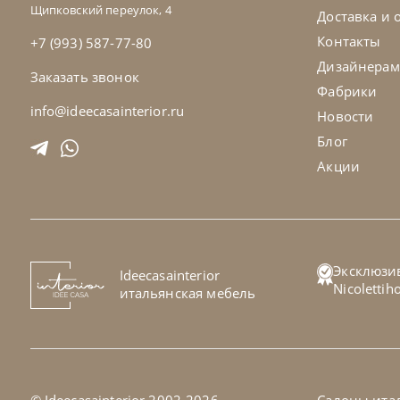
Щипковский переулок, 4
Доставка и 
Контакты
+7 (993) 587-77-80
Дизайнерам
Заказать звонок
Фабрики
info@ideecasainterior.ru
Новости
Блог
Акции
Natisa
по запросу
Nat
-40% до 08.31
Эксклюзи
Ideecasainterior
Стул Dolli
Ст
Nicoletti
итальянская мебель
На заказ
45-90 дн
Н
на выбор
на выбор