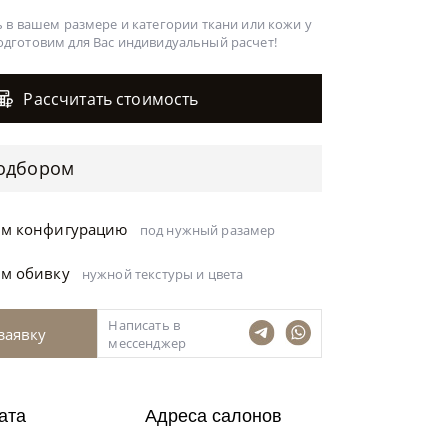
 в вашем размере и категории ткани или кожи у
одготовим для Вас
индивидуальный расчет!
Рассчитать стоимость
одбором
ём конфигурацию
под нужный разамер
ём обивку
нужной текстуры и цвета
Написать в
заявку
мессенджер
ата
Адреса салонов