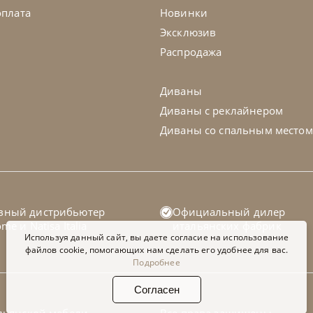
оплата
Новинки
Эксклюзив
Распродажа
Диваны
Диваны с реклайнером
Диваны со спальным местом
isa
по запросу
Natisa
-40% до 08.31
вный дистрибьютер
Официальный дилер
ул Diana
Стул Meg S
home
и
Natisa Italia
итальянских фабрик
Используя данный сайт, вы даете согласие на использование
файлов cookie, помогающих нам сделать его удобнее для вас.
Подробнее
а заказ
45-90 дн
На заказ
Согласен
на выбор
на выбор
на выбор