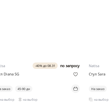
isa
по запросу
Natisa
-40% до 08.31
ул Diana SG
Стул Sara
а заказ
45-90 дн
На заказ
на выбор
на выбор
на выбор