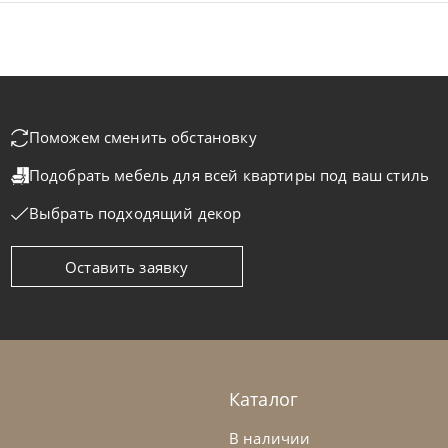
Поможем сменить обстановку
Подобрать мебель для всей квартиры
под ваш стиль
Выбрать подходящий декор
Оставить заявку
isa
по запросу
Natisa
-40% до 08.31
л Iva
Стул Dior
а заказ
45-90 дн
На заказ
Каталог
на выбор
на выбор
на выбор
В наличии