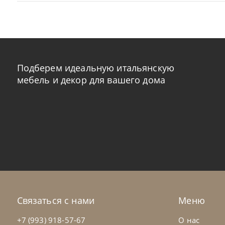
Подберем идеальную итальянскую
мебель и декор для вашего дома
Natisa
по запросу
Nat
-40% до 08.31
Стул Queen
Сту
На заказ
45-90 дн
+1 в наличии
Н
Связаться с нами
Меню
на выбор
на выбор
+7 (993) 918-57-67
О нас