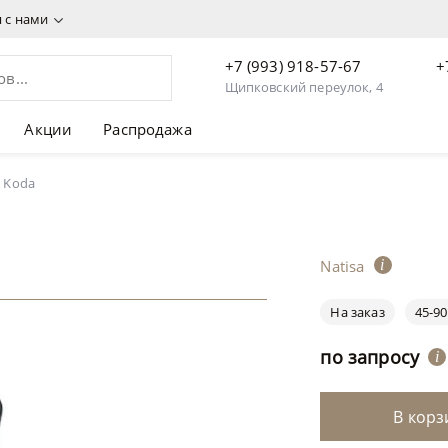
я с нами
+7 (993) 918-57-67
+
Щипковский переулок, 4
Акции
Распродажа
a Koda
Natisa
i
На заказ
45-90
по запросу
i
В корз