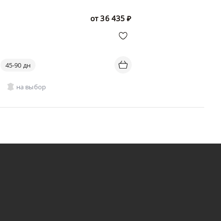
от
36 435
₽
45-90 дн
на выбор