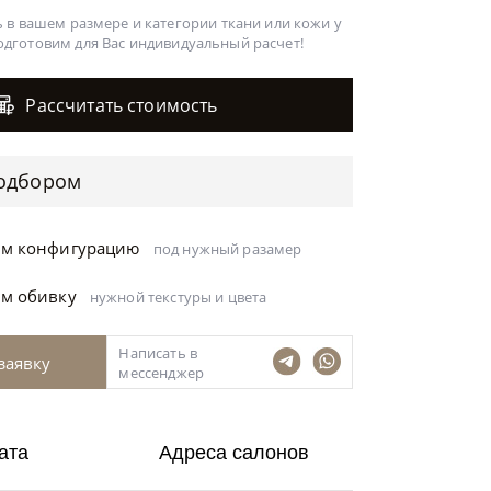
 в вашем размере и категории ткани или кожи у
одготовим для Вас
индивидуальный расчет!
Рассчитать стоимость
одбором
ём конфигурацию
под нужный разамер
ём обивку
нужной текстуры и цвета
Написать в
заявку
мессенджер
ата
Адреса салонов