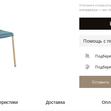
Уточните стоимость
менеджера —
мы п
Помощь с п
Подбер
Подбер
Оставить 
еристики
Доставка
Опл