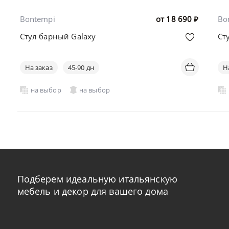
Bontempi
от
18 690
₽
Bo
Стул барный Galaxy
Ст
На заказ
45-90 дн
Н
на выбор
на выбор
Подберем идеальную итальянскую
мебель и декор для вашего дома