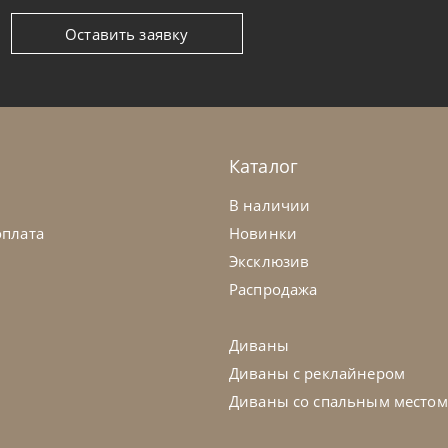
Оставить заявку
ntempi
от
104 370
₽
Bontempi
ул Sveva
Стул Quee
а заказ
45-90 дн
На заказ
Каталог
на выбор
на выбор
на выбор
В наличии
оплата
Новинки
Эксклюзив
Распродажа
Диваны
Диваны с реклайнером
Диваны со спальным местом