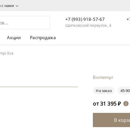
я с нами
+7 (993) 918-57-67
+
Щипковский переулок, 4
Акции
Распродажа
mpi Eva
Bontempi
На заказ
45-90
от
31 395
₽
i
В корз