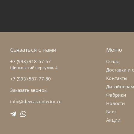
Bontempi
от
70 560
₽
Bo
Стул Shape
Ст
На заказ
45-90 дн
Н
Связаться с нами
Меню
на выбор
на выбор
+7 (993) 918-57-67
О нас
Щипковский переулок, 4
Доставка и 
Контакты
+7 (993) 587-77-80
Дизайнерам
Заказать звонок
Фабрики
info@ideecasainterior.ru
Новости
Блог
Акции