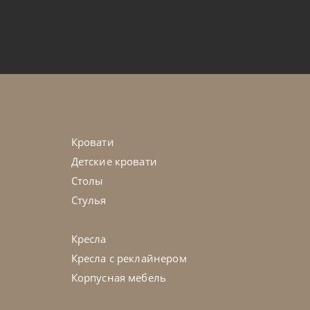
от
101 745
₽
n
45-90 дн
+1 в наличии
на выбор
Кровати
Детские кровати
Столы
Стулья
Кресла
Кресла с реклайнером
Корпусная мебель