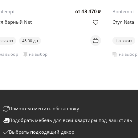
ntempi
от
43 470
₽
Bontempi
ул барный Net
Стул Nata
а заказ
45-90 дн
На заказ
на выбор
на выбор
на выбор
Поможем сменить обстановку
Подобрать мебель для всей квартиры
под ваш стиль
Выбрать подходящий декор