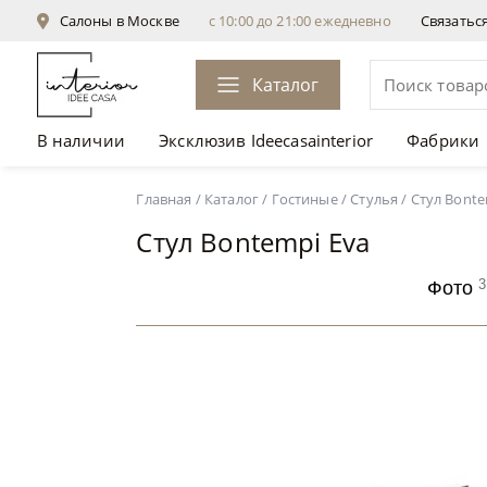
Салоны в Москве
с 10:00 до 21:00 ежедневно
Связатьс
Каталог
В наличии
Эксклюзив Ideecasainterior
Фабрики
Стул Bontempi Eva
от 31 395 ₽
Главная
/
Каталог
/
Гостиные
/
Стулья
/
Стул Bonte
Стул Bontempi Eva
3
Фото