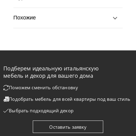
Похожие
Подберем идеальную итальянскую
Natisa
от
161 167
₽
-40% до 08.31
мебель и декор для вашего дома
Столик кофейный Eclipse
Поможем сменить обстановку
Подобрать мебель для всей квартиры
под ваш стиль
На заказ
45-90 дн
Выбрать подходящий декор
Оставить заявку