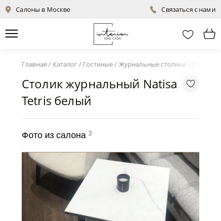
Салоны в Москве
Связаться с нами
Главная
/
Каталог
/
Гостиные
/
Журнальные столики
/
Столик ж
Столик журнальный Natisa
Tetris белый
3
Фото из салона