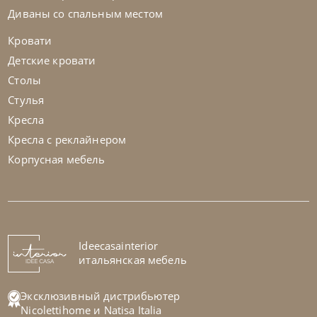
Диваны со спальным местом
Кровати
Детские кровати
Столы
Стулья
Кресла
Кресла с реклайнером
Корпусная мебель
Natisa
от
42 771
₽
-40% до 08.31
Столик кофейный Shape
На заказ
Ideecasainterior
45-90 дн
итальянская мебель
Эксклюзивный дистрибьютер
Nicolettihome
и
Natisa Italia