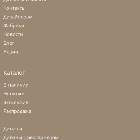
Контакты
Дизайнерам
Фабрики
Новости
Блог
Акции
Каталог
Natisa
от
77 897
₽
-40% до 08.31
В наличии
Столик кофейный Moon
Новинки
Эксклюзив
На заказ
45-90 дн
Распродажа
Диваны
Диваны с реклайнером