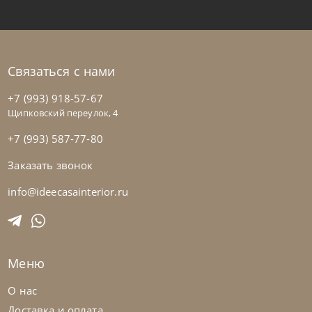
Связаться с нами
+7 (993) 918-57-67
Щипковский переулок, 4
+7 (993) 587-77-80
Заказать звонок
Natisa
от
25 002
₽
-40% до 08.31
Столик кофейный Egg
info@ideecasainterior.ru
На заказ
45-90 дн
Меню
О нас
Доставка и оплата