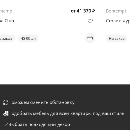
ntempi
от
41 370
₽
Bontempi
ол Club
Столик жу
а заказ
45-90 дн
На заказ
Поможем сменить обстановку
Подобрать мебель для всей квартиры
под ваш стиль
Выбрать подходящий декор