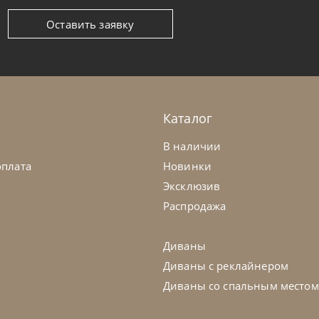
Оставить заявку
ntempi
от
27 300
₽
Bontempi
олик журнальный Tao
Стол Vincen
а заказ
45-90 дн
На заказ
Каталог
В наличии
оплата
Новинки
Эксклюзив
Распродажа
Диваны
Диваны с реклайнером
Диваны со спальным местом