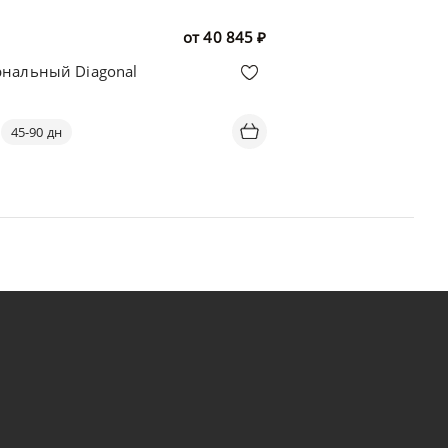
от
40 845
₽
рнальный Diagonal
45-90 дн