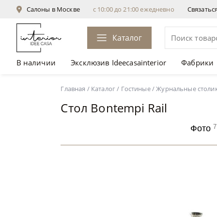
Салоны в Москве
с 10:00 до 21:00 ежедневно
Связатьс
Каталог
В наличии
Эксклюзив Ideecasainterior
Фабрики
Стол Bontempi Rail
от 43 785 ₽
Главная
/
Каталог
/
Гостиные
/
Журнальные столи
Стол Bontempi Rail
7
Фото