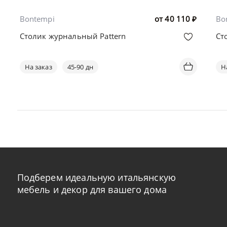
Bontempi
от
40 110
₽
Bo
Столик журнальный Pattern
Ст
На заказ
45-90 дн
Н
Подберем идеальную итальянскую
мебель и декор для вашего дома