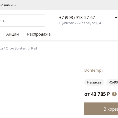
я с нами
+7 (993) 918-57-67
+
Щипковский переулок, 4
Акции
Распродажа
ки
/
Стол Bontempi Rail
Bontempi
На заказ
45-90
от
43 785
₽
i
В корз