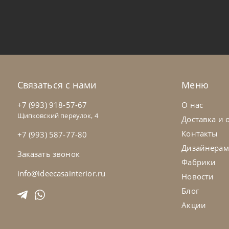
Bontempi
от
53 340
₽
Bo
Столик журнальный Manhattan
Ст
На заказ
45-90 дн
Н
Связаться с нами
Меню
+7 (993) 918-57-67
О нас
Щипковский переулок, 4
Доставка и 
Контакты
+7 (993) 587-77-80
Дизайнерам
Заказать звонок
Фабрики
info@ideecasainterior.ru
Новости
Блог
Акции