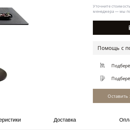
Уточните стоимость
менеджера —
мы п
Помощь с п
Подбер
Подбер
Оставить 
еристики
Доставка
Опл