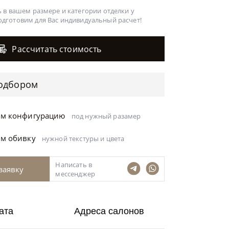
 в вашем размере и категории отделки у
одготовим для Вас
индивидуальный расчет!
Рассчитать стоимость
одбором
ём конфигурацию
под нужный разамер
ём обивку
нужной текстуры и цвета
Написать в
заявку
мессенджер
ата
Адреса салонов