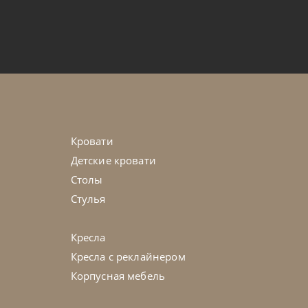
от
43 785
₽
t
45-90 дн
Кровати
Детские кровати
Столы
Стулья
Кресла
Кресла с реклайнером
Корпусная мебель