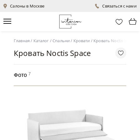
Салоны в Москве
Связаться с нами
Главная
/
Каталог
/
Спальни
/
Кровати
/
Кровать Noctis Space
Кровать Noctis Space
7
Фото