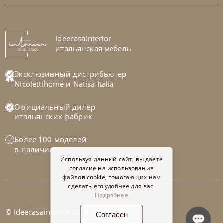
Кровать Cloe Romantic
На заказ
Ideecasainterior
45-90 дн
итальянская мебель
Эксклюзивный дистрибьютер
Nicolettihome
и
Natisa Italia
Официальный дилер
итальянских фабрик
Более 100 моделей
в наличии
Используя данный сайт, вы даете
согласие на использование
файлов cookie, помогающих нам
сделать его удобнее для вас.
Подробнее
© Ideecasainterior 2002-2026
Согласен
Noctis
от
343 700
₽