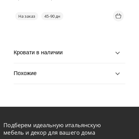
На заказ
45-90 дн
Кровати в наличии
Похожие
Подберем идеальную итальянскую
Noctis
от
134 400
₽
мебель и декор для вашего дома
Кровать Bob H17