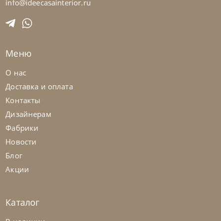
Кровать Bob Stripes H17
info@ideecasainterior.ru
На заказ
45-90 дн
Меню
О нас
Доставка и оплата
Контакты
Дизайнерам
Фабрики
Новости
Блог
Акции
Каталог
Noctis
от
287 400
₽