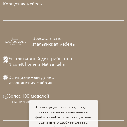
Корпусная мебель
Tomasella
от
248 331
₽
Кровать односпальная Bravo
На заказ
Ideecasainterior
45-90 дн
итальянская мебель
Эксклюзивный дистрибьютер
Nicolettihome
и
Natisa Italia
Официальный дилер
итальянских фабрик
Более 100 моделей
в наличии
Используя данный сайт, вы даете
согласие на использование
файлов cookie, помогающих нам
сделать его удобнее для вас.