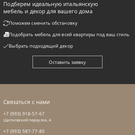
Подберем идеальную итальянскую
Tomasella
от
291 578
₽
мебель и декор для вашего дома
Кровать односпальная Amami
Поможем сменить обстановку
Подобрать мебель для всей квартиры
под ваш стиль
На заказ
45-90 дн
Выбрать подходящий декор
Оставить заявку
Связаться с нами
+7 (993) 918-57-67
Щипковский переулок, 4
+7 (993) 587-77-80