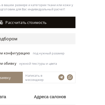
 в вашем размере и категории ткани или кожи у
одготовим для Вас
индивидуальный расчет!
Рассчитать стоимость
одбором
ём конфигурацию
под нужный разамер
ём обивку
нужной текстуры и цвета
Написать в
заявку
мессенджер
ата
Адреса салонов