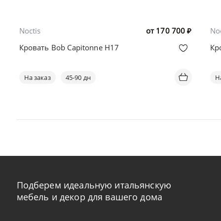
Noctis
от
170 700
₽
Noc
Кровать Bob Capitonne H17
Кр
На заказ
45-90 дн
Н
Подберем идеальную итальянскую
мебель и декор для вашего дома