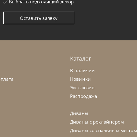
Выбрать подходящий декор
Оставить заявку
tis
от
307 200
₽
Noctis
овать Cloe Romantic
Кровать Hu
а заказ
45-90 дн
На заказ
Каталог
В наличии
оплата
Новинки
Эксклюзив
Распродажа
Диваны
Диваны с реклайнером
Диваны со спальным местом