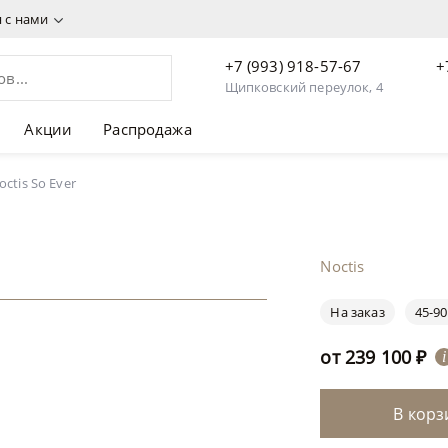
я с нами
+7 (993) 918-57-67
+
Щипковский переулок, 4
Акции
Распродажа
ctis So Ever
Noctis
На заказ
45-90
от
239 100
₽
i
В корз