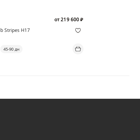
от
219 600
₽
b Stripes H17
45-90 дн