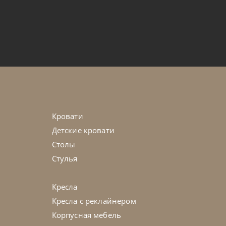
от
343 700
₽
g 01 Lines H17
45-90 дн
Кровати
Детские кровати
Столы
Стулья
Кресла
Кресла с реклайнером
Корпусная мебель