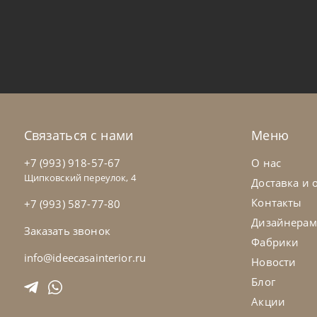
Noctis
от
287 400
₽
Noc
Кровать Cloe
Кр
На заказ
45-90 дн
Н
Связаться с нами
Меню
+7 (993) 918-57-67
О нас
Щипковский переулок, 4
Доставка и 
Контакты
+7 (993) 587-77-80
Дизайнерам
Заказать звонок
Фабрики
info@ideecasainterior.ru
Новости
Блог
Акции