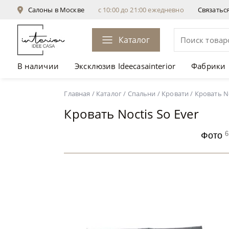
Салоны в Москве
с 10:00 до 21:00 ежедневно
Связатьс
Каталог
В наличии
Эксклюзив Ideecasainterior
Фабрики
Кровать Noctis So Ever
от 239 100 ₽
Главная
/
Каталог
/
Спальни
/
Кровати
/
Кровать No
Кровать Noctis So Ever
6
Фото