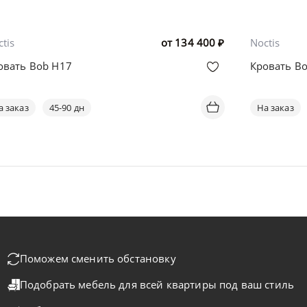
tis
от
134 400
₽
Noctis
овать Bob H17
Кровать Bo
а заказ
45-90 дн
На заказ
Поможем сменить обстановку
Подобрать мебель для всей квартиры
под ваш стиль