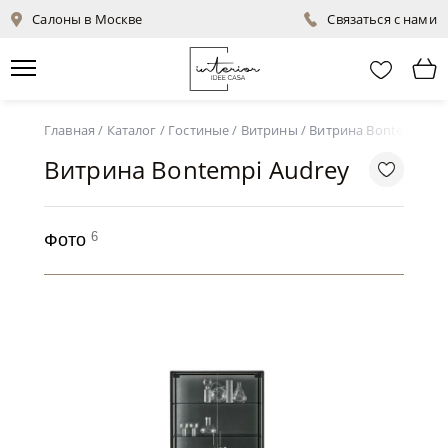
Салоны в Москве
Связаться с нами
Главная
/
Каталог
/
Гостиные
/
Витрины
/
Витрина Bontempi Au
Витрина Bontempi Audrey
6
Фото