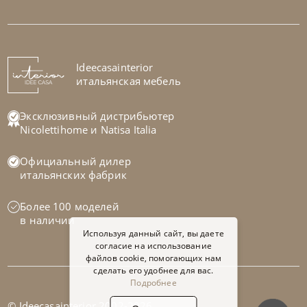
Ideecasainterior
итальянская мебель
Franco Bianchini
от
582 577
₽
Эксклюзивный дистрибьютер
Витрина Cyg 7421 K Crystal
Nicolettihome
и
Natisa Italia
На заказ
45-90 дн
Официальный дилер
итальянских фабрик
Более 100 моделей
в наличии
Используя данный сайт, вы даете
согласие на использование
файлов cookie, помогающих нам
сделать его удобнее для вас.
Подробнее
© Ideecasainterior 2002-2026