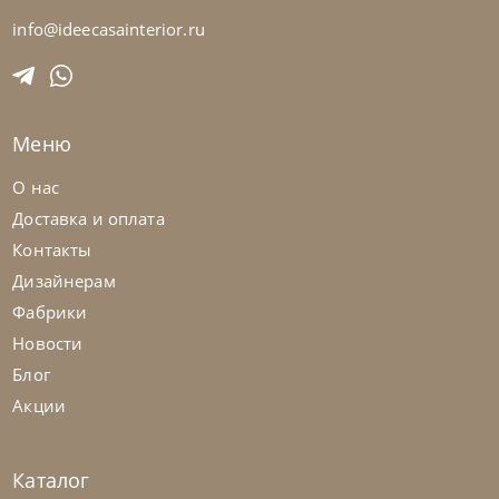
info@ideecasainterior.ru
Franco Bianchini
от
673 182
₽
Меню
Витрина Cyg 7411 K Crystal
О нас
Доставка и оплата
На заказ
45-90 дн
Контакты
Дизайнерам
Фабрики
Новости
Блог
Акции
Каталог