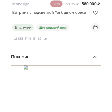
Modesign
580 000
₽
-20%
721 250 ₽
Витрина с подсветкой York шпон ореха
В наличии
Щипковский пер.
Ш
135
Г
44
В
162
см
Похожие