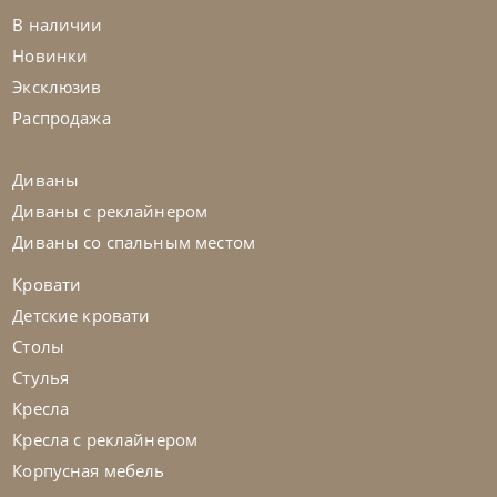
В наличии
Новинки
Эксклюзив
Распродажа
Franco Bianchini
от
828 563
₽
Диваны
Витрина Mtg 3001 K Metropolis
Диваны с реклайнером
Диваны со спальным местом
На заказ
45-90 дн
Кровати
Детские кровати
Столы
Стулья
Кресла
Кресла с реклайнером
Корпусная мебель