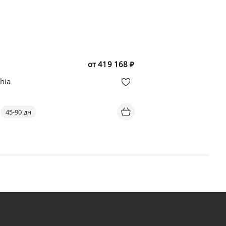
от
419 168
₽
hia
45-90 дн