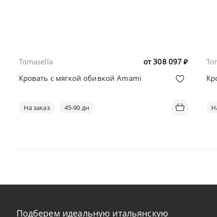
Tomasella
от
308 097
₽
To
Кровать с мягкой обивкой Amami
Кр
На заказ
45-90 дн
Н
Подберем идеальную итальянскую