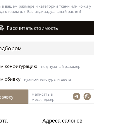
 в вашем размере и категории ткани или кожи у
одготовим для Вас
индивидуальный расчет!
Рассчитать стоимость
одбором
ём конфигурацию
под нужный разамер
ём обивку
нужной текстуры и цвета
Написать в
заявку
мессенджер
ата
Адреса салонов