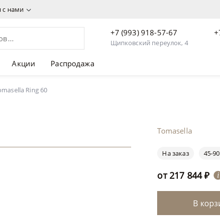
я с нами
+7 (993) 918-57-67
+
Щипковский переулок, 4
Акции
Распродажа
masella Ring 60
Tomasella
На заказ
45-90
от
217 844
₽
i
В корз