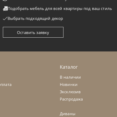
Подобрать мебель для всей квартиры
под ваш стиль
Выбрать подходящий декор
Оставить заявку
masella
от
248 331
₽
Tomasella
овать односпальная Bravo
Кровать с 
а заказ
45-90 дн
На заказ
Каталог
В наличии
оплата
Новинки
Эксклюзив
Распродажа
Диваны