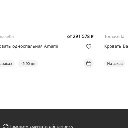
masella
от
291 578
₽
Tomasella
овать односпальная Amami
Кровать Ba
а заказ
45-90 дн
На заказ
Поможем сменить обстановку