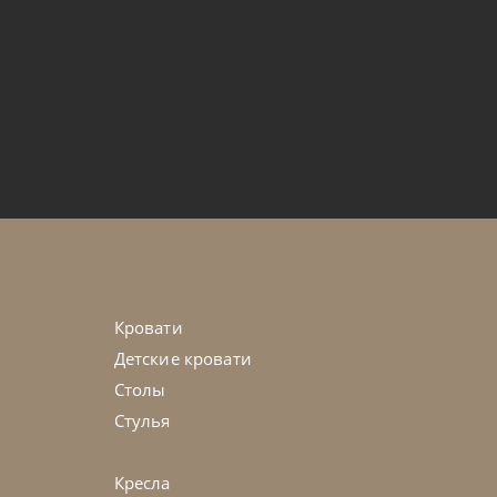
от
574 157
₽
мягкой обивкой Chantal
45-90 дн
Кровати
Детские кровати
Столы
Стулья
Кресла