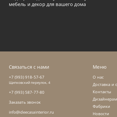
мебель и декор для вашего дома
Tomasella
от
226 037
₽
To
Кровать с мягкой обивкой Bravo
Кр
На заказ
45-90 дн
Н
Связаться с нами
Меню
+7 (993) 918-57-67
О нас
Щипковский переулок, 4
Доставка и 
Контакты
+7 (993) 587-77-80
Дизайнерам
Заказать звонок
Фабрики
info@ideecasainterior.ru
Новости