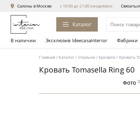
Салоны в Москве
с 10:00 до 21:00 ежедневно
Связатьс
Каталог
В наличии
Эксклюзив Ideecasainterior
Фабрики
Кровать Tomasella Ring 60
от 217 844 ₽
Главная
/
Каталог
/
Спальни
/
Кровати
/
Кровать To
Кровать Tomasella Ring 60
3
Фото