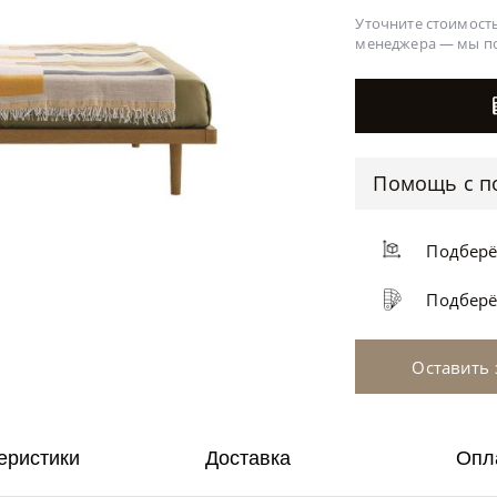
Уточните стоимость
менеджера —
мы п
Помощь с п
Подбер
Подбер
Оставить 
еристики
Доставка
Опл