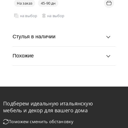
На заказ
45-90 дн
на выбор
на выбор
Стулья в наличии
Похожие
Подберем идеальную итальянскую
Cattelan Italia
по запросу
мебель и декор для вашего дома
Стул барный Wanda
Поможем сменить обстановку