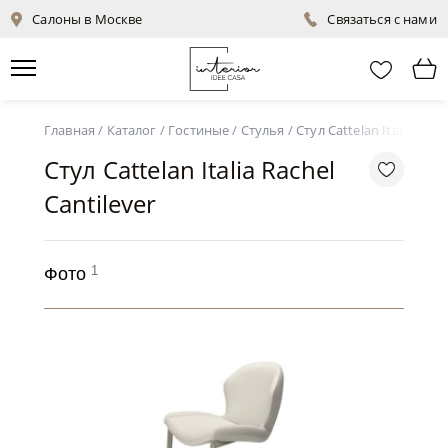
Салоны в Москве
Связаться с нами
Главная
/
Каталог
/
Гостиные
/
Стулья
/
Стул Cattelan Italia Rach
Стул Cattelan Italia Rachel
Cantilever
1
Фото