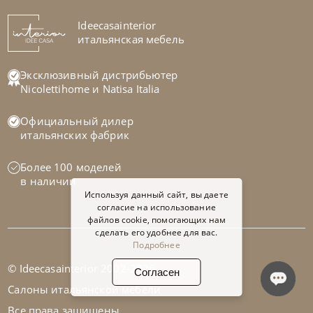
На заказ
Ideecasainterior
45-90 дн
итальянская мебель
на выбор
на выбор
Эксклюзивный дистрибьютер
Nicolettihome
и
Natisa Italia
Официальный дилер
итальянских фабрик
Более 100 моделей
в наличии
Используя данный сайт, вы даете
согласие на использование
файлов cookie, помогающих нам
сделать его удобнее для вас.
Подробнее
© Ideecasainterior 2002-2026
Согласен
Cattelan Italia
по запросу
Салоны итальянской мебели
Стул барный Axel X
Все права защищены