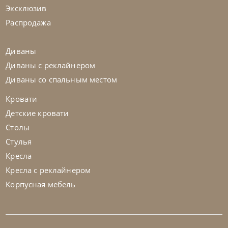
Эксклюзив
На заказ
45-90 дн
Распродажа
на выбор
на выбор
Диваны
Диваны с реклайнером
Диваны со спальным местом
Кровати
Детские кровати
Столы
Стулья
Кресла
Кресла с реклайнером
Корпусная мебель
Cattelan Italia
по запросу
Стул барный Axel